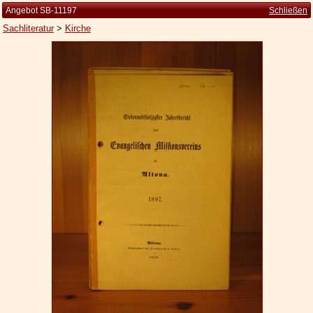
Angebot SB-11197
Schließen
Sachliteratur
>
Kirche
Startseite
Zur Person
Kleine Kulturgeschichte
Die Brockhaus Auflagen
Die Meyer Auflagen
Zu den Angeboten
Ankauf
Versand
Widerrufsbelehrung
Geschäftsbedingungen
Datenschutzerklärung