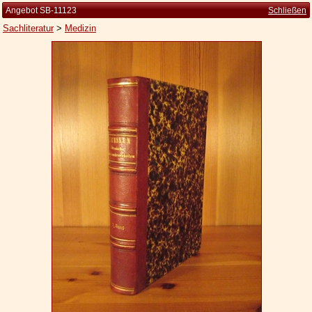
Angebot SB-11123
Schließen
Sachliteratur
>
Medizin
Startseite
Zur Person
Kleine Kulturgeschichte
Die Brockhaus Auflagen
Die Meyer Auflagen
Zu den Angeboten
Ankauf
Versand
Widerrufsbelehrung
Geschäftsbedingungen
Datenschutzerklärung