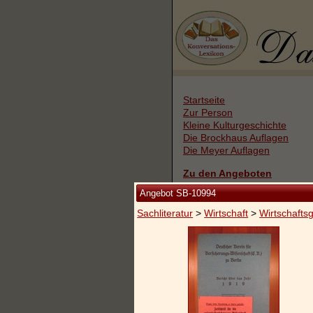
Startseite
Zur Person
Kleine Kulturgeschichte
Die Brockhaus Auflagen
Die Meyer Auflagen
Zu den Angeboten
Angebot SB-10994
Ankauf
Versand
Sachliteratur
>
Wirtschaft
>
Wirtschafts
Widerrufsbelehrung
Geschäftsbedingungen
Datenschutzerklärung
Impressum / Kontakt
Vertrag widerrufen
Ihr Warenkorb