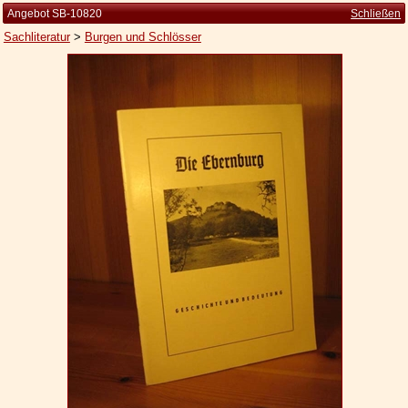
Angebot SB-10820
Schließen
Sachliteratur
>
Burgen und Schlösser
Startseite
Zur Person
Kleine Kulturgeschichte
Die Brockhaus Auflagen
Die Meyer Auflagen
Zu den Angeboten
Ankauf
Versand
Widerrufsbelehrung
Geschäftsbedingungen
Datenschutzerklärung