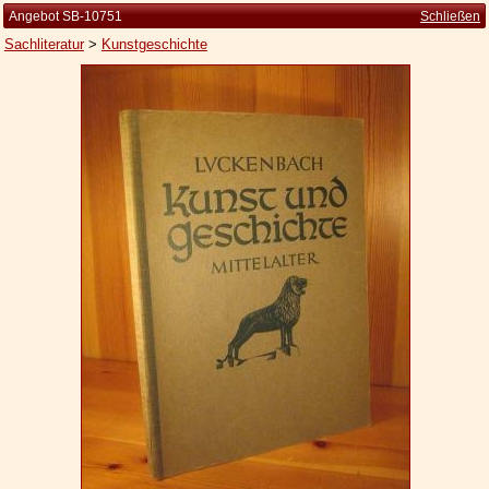
Angebot SB-10751
Schließen
Sachliteratur
>
Kunstgeschichte
Startseite
Zur Person
Kleine Kulturgeschichte
Die Brockhaus Auflagen
Die Meyer Auflagen
Zu den Angeboten
Ankauf
Versand
Widerrufsbelehrung
Geschäftsbedingungen
Datenschutzerklärung