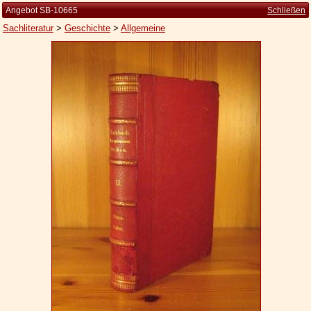
Angebot SB-10665
Schließen
Sachliteratur
>
Geschichte
>
Allgemeine
Startseite
Zur Person
Kleine Kulturgeschichte
Die Brockhaus Auflagen
Die Meyer Auflagen
Zu den Angeboten
Ankauf
Versand
Widerrufsbelehrung
Geschäftsbedingungen
Datenschutzerklärung