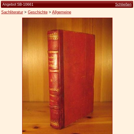
Angebot SB-10661
Schließen
Sachliteratur
>
Geschichte
>
Allgemeine
Startseite
Zur Person
Kleine Kulturgeschichte
Die Brockhaus Auflagen
Die Meyer Auflagen
Zu den Angeboten
Ankauf
Versand
Widerrufsbelehrung
Geschäftsbedingungen
Datenschutzerklärung