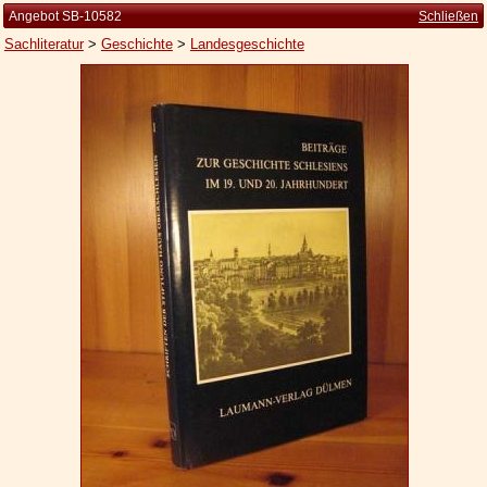
Angebot SB-10582
Schließen
Sachliteratur
>
Geschichte
>
Landesgeschichte
Startseite
Zur Person
Kleine Kulturgeschichte
Die Brockhaus Auflagen
Die Meyer Auflagen
Zu den Angeboten
Ankauf
Versand
Widerrufsbelehrung
Geschäftsbedingungen
Datenschutzerklärung