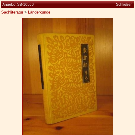
Angebot SB-10560
Schließen
Sachliteratur
>
Länderkunde
Startseite
Zur Person
Kleine Kulturgeschichte
Die Brockhaus Auflagen
Die Meyer Auflagen
Zu den Angeboten
Ankauf
Versand
Widerrufsbelehrung
Geschäftsbedingungen
Datenschutzerklärung