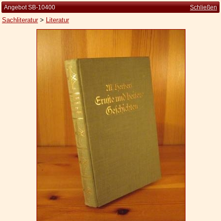
Angebot SB-10400
Schließen
Sachliteratur
>
Literatur
Startseite
Zur Person
Kleine Kulturgeschichte
Die Brockhaus Auflagen
Die Meyer Auflagen
Zu den Angeboten
Ankauf
Versand
Widerrufsbelehrung
Geschäftsbedingungen
Datenschutzerklärung