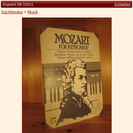
Angebot SB-10321
Schließen
Sachliteratur
>
Musik
Startseite
Zur Person
Kleine Kulturgeschichte
Die Brockhaus Auflagen
Die Meyer Auflagen
Zu den Angeboten
Ankauf
Versand
Widerrufsbelehrung
Geschäftsbedingungen
Datenschutzerklärung