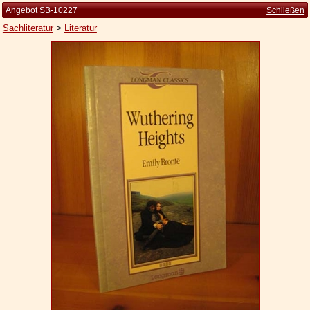
Angebot SB-10227
Schließen
Sachliteratur
>
Literatur
Startseite
Zur Person
Kleine Kulturgeschichte
Die Brockhaus Auflagen
Die Meyer Auflagen
Zu den Angeboten
Ankauf
Versand
Widerrufsbelehrung
Geschäftsbedingungen
Datenschutzerklärung