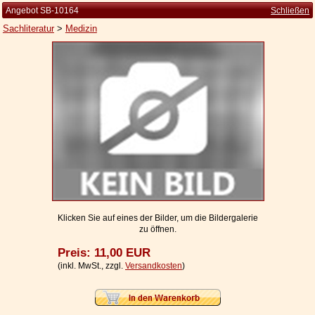
Angebot SB-10164
Schließen
Sachliteratur
>
Medizin
Startseite
Zur Person
Kleine Kulturgeschichte
Die Brockhaus Auflagen
Die Meyer Auflagen
Zu den Angeboten
Ankauf
Klicken Sie auf eines der Bilder, um die Bildergalerie
zu öffnen.
Versand
Preis: 11,00 EUR
Widerrufsbelehrung
(inkl. MwSt., zzgl.
Versandkosten
)
Geschäftsbedingungen
Datenschutzerklärung