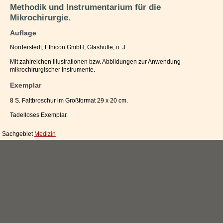
Methodik und Instrumentarium für die
Impressum / Kontakt
Mikrochirurgie.
Vertrag widerrufen
Auflage
Norderstedt, Ethicon GmbH, Glashütte, o. J.
Ihr Warenkorb
Mit zahlreichen Illustrationen bzw. Abbildungen zur Anwendung
mikrochirurgischer Instrumente.
Exemplar
8 S. Faltbroschur im Großformat 29 x 20 cm.
Tadelloses Exemplar.
Sachgebiet
Medizin