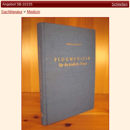
Angebot SB-10155
Schließen
Sachliteratur
>
Medizin
Startseite
Zur Person
Kleine Kulturgeschichte
Die Brockhaus Auflagen
Die Meyer Auflagen
Zu den Angeboten
Ankauf
Versand
Widerrufsbelehrung
Geschäftsbedingungen
Datenschutzerklärung