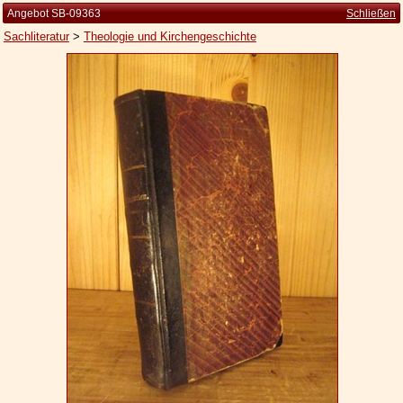
Angebot SB-09363
Schließen
Sachliteratur
>
Theologie und Kirchengeschichte
Startseite
Zur Person
Kleine Kulturgeschichte
Die Brockhaus Auflagen
Die Meyer Auflagen
Zu den Angeboten
Ankauf
Versand
Widerrufsbelehrung
Geschäftsbedingungen
Datenschutzerklärung