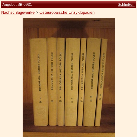
Angebot SB-0931
Schließen
Nachschlagewerke
>
Osteuropäische Enzyklopädien
Startseite
Zur Person
Kleine Kulturgeschichte
Die Brockhaus Auflagen
Die Meyer Auflagen
Zu den Angeboten
Ankauf
Versand
Widerrufsbelehrung
Geschäftsbedingungen
Datenschutzerklärung