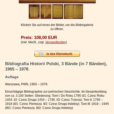
Impressum / Kontakt
Vertrag widerrufen
Ihr Warenkorb
Klicken Sie auf eines der Bilder, um die Bildergalerie
zu öffnen.
Preis: 108,00 EUR
(inkl. MwSt., zzgl.
Versandkosten
)
Bibliografia Historii Polski, 3 Bände (in 7 Bänden),
1965 – 1978.
Auflage
Warszawa, PWN, 1965 – 1978.
Einschlägige Bibliographie zur polnischen Geschichte. Im Gesamtumfang
von ca. 3.100 Seiten. Gliederung: Tom I: Do Roku 1795 (I/1: Czesc Roku
1454. I/2: Czesc Druga 1454 – 1795. I/3: Czesc Trzecia). Tom II: 1795 –
1918 (II/1: Czesc Pierwsza. II/2: Czesc Druga Indeksy). Tom III: 1918 – 1945
(III/1: Czesc Pierwsza. III/2: Czesc Druga Indeksy).