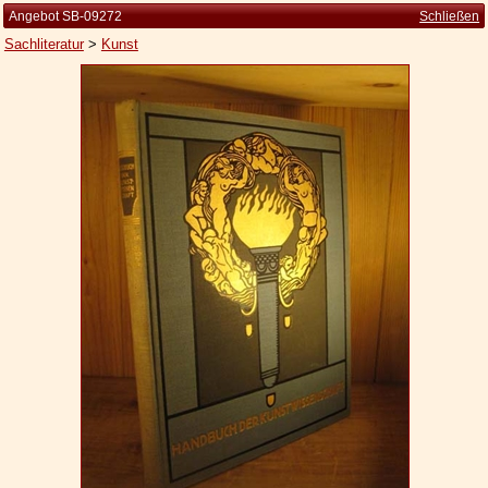
Angebot SB-09272
Schließen
Sachliteratur
>
Kunst
Startseite
Zur Person
Kleine Kulturgeschichte
Die Brockhaus Auflagen
Die Meyer Auflagen
Zu den Angeboten
Ankauf
Versand
Widerrufsbelehrung
Geschäftsbedingungen
Datenschutzerklärung