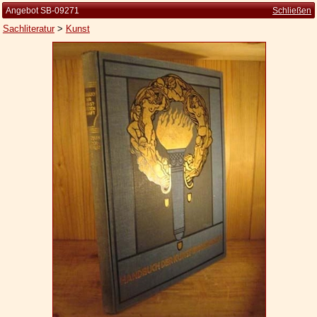
Angebot SB-09271
Schließen
Sachliteratur
>
Kunst
Startseite
Zur Person
Kleine Kulturgeschichte
Die Brockhaus Auflagen
Die Meyer Auflagen
Zu den Angeboten
Ankauf
Versand
Widerrufsbelehrung
Geschäftsbedingungen
Datenschutzerklärung