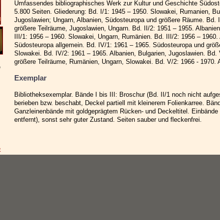
Umfassendes bibliographisches Werk zur Kultur und Geschichte Südos
5.800 Seiten. Gliederung: Bd. I/1: 1945 – 1950. Slowakei, Rumanien, Bul
Jugoslawien; Ungarn, Albanien, Südosteuropa und größere Räume. Bd. I
größere Teilräume, Jugoslawien, Ungarn. Bd. II/2: 1951 – 1955. Albanie
III/1: 1956 – 1960. Slowakei, Ungarn, Rumänien. Bd. III/2: 1956 – 1960.
Südosteuropa allgemein. Bd. IV/1: 1961 – 1965. Südosteuropa und größ
Slowakei. Bd. IV/2: 1961 – 1965. Albanien, Bulgarien, Jugoslawien. Bd
größere Teilräume, Rumänien, Ungarn, Slowakei. Bd. V/2: 1966 - 1970. A
e
Exemplar
Bibliotheksexemplar. Bände I bis III: Broschur (Bd. II/1 noch nicht auf
berieben bzw. beschabt, Deckel partiell mit kleinerem Folienkarree. Bänd
Ganzleinenbände mit goldgeprägtem Rücken- und Deckeltitel. Einbände pa
entfernt), sonst sehr guter Zustand. Seiten sauber und fleckenfrei.
e