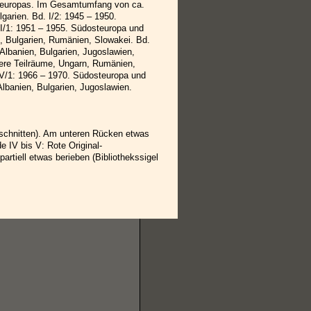
teuropas. Im Gesamtumfang von ca.
garien. Bd. I/2: 1945 – 1950.
I/1: 1951 – 1955. Südosteuropa und
n, Bulgarien, Rumänien, Slowakei. Bd.
 Albanien, Bulgarien, Jugoslawien,
ere Teilräume, Ungarn, Rumänien,
. V/1: 1966 – 1970. Südosteuropa und
lbanien, Bulgarien, Jugoslawien.
geschnitten). Am unteren Rücken etwas
e IV bis V: Rote Original-
rtiell etwas berieben (Bibliothekssigel