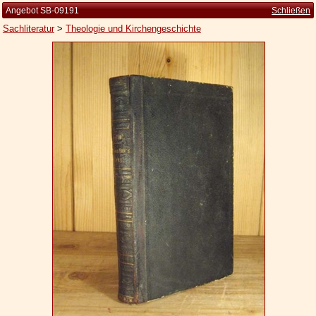
Angebot SB-09191
Schließen
Sachliteratur
>
Theologie und Kirchengeschichte
Startseite
Zur Person
Kleine Kulturgeschichte
Die Brockhaus Auflagen
Die Meyer Auflagen
Zu den Angeboten
Ankauf
Versand
Widerrufsbelehrung
Geschäftsbedingungen
Datenschutzerklärung