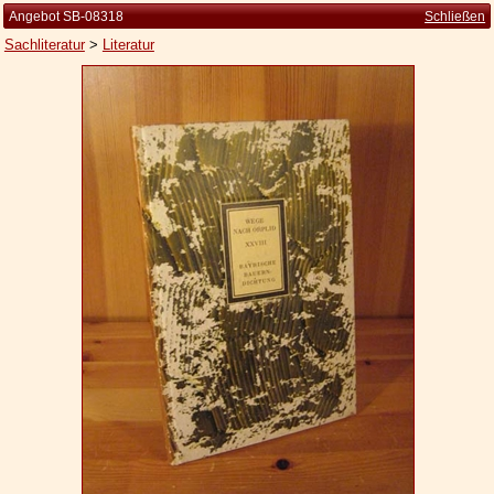
Angebot SB-08318
Schließen
Sachliteratur
>
Literatur
Startseite
Zur Person
Kleine Kulturgeschichte
Die Brockhaus Auflagen
Die Meyer Auflagen
Zu den Angeboten
Ankauf
Versand
Widerrufsbelehrung
Geschäftsbedingungen
Datenschutzerklärung