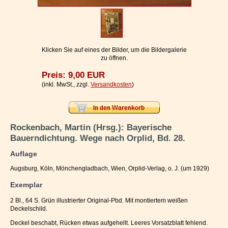
Impressum / Kontakt
Vertrag widerrufen
Ihr Warenkorb
Klicken Sie auf eines der Bilder, um die Bildergalerie
zu öffnen.
Preis: 9,00 EUR
(inkl. MwSt., zzgl.
Versandkosten
)
Rockenbach, Martin (Hrsg.): Bayerische
Bauerndichtung. Wege nach Orplid, Bd. 28.
Auflage
Augsburg, Köln, Mönchengladbach, Wien, Orplid-Verlag, o. J. (um 1929)
Exemplar
2 Bl., 64 S. Grün illustrierter Original-Pbd. Mit montiertem weißen
Deckelschild.
Deckel beschabt, Rücken etwas aufgehellt. Leeres Vorsatzblatt fehlend.