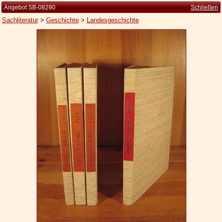
Angebot SB-08290
Schließen
Sachliteratur
>
Geschichte
>
Landesgeschichte
Startseite
Zur Person
Kleine Kulturgeschichte
Die Brockhaus Auflagen
Die Meyer Auflagen
Zu den Angeboten
Ankauf
Versand
Widerrufsbelehrung
Geschäftsbedingungen
Datenschutzerklärung