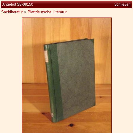
Angebot SB-08150
Schließen
Sachliteratur
>
Plattdeutsche Literatur
Startseite
Zur Person
Kleine Kulturgeschichte
Die Brockhaus Auflagen
Die Meyer Auflagen
Zu den Angeboten
Ankauf
Versand
Widerrufsbelehrung
Geschäftsbedingungen
Datenschutzerklärung