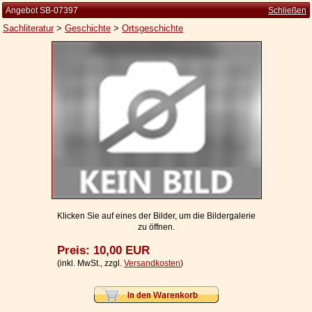
Angebot SB-07397
Schließen
Sachliteratur
>
Geschichte
>
Ortsgeschichte
Startseite
Zur Person
Kleine Kulturgeschichte
Die Brockhaus Auflagen
Die Meyer Auflagen
Zu den Angeboten
Ankauf
Klicken Sie auf eines der Bilder, um die Bildergalerie
zu öffnen.
Versand
Preis: 10,00 EUR
Widerrufsbelehrung
(inkl. MwSt., zzgl.
Versandkosten
)
Geschäftsbedingungen
Datenschutzerklärung