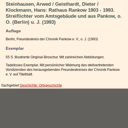
Steinhausen, Arwed / Geisthardt, Dieter /
Impressum / Kontakt
Klockmann, Hans: Rathaus Rankow 1903 - 1993.
Streiflichter vom Amtsgebäude und aus Pankow, o.
Vertrag widerrufen
O. (Berlin) u. J. (1993)
Ihr Warenkorb
Auflage
Berlin, Freundeskreis der Chronik Pankow e. V., o. J. (1993)
Exemplar
55 S. Illustrierte Original-Broschur. Mit zahlreichen Abbildungen.
Tadelloses Exemplar. Mit persönlicher Widmung des stellvertretenden
Vorsitzenden des herausgebenden Freundeskreises der Chronik Pankow
e. V. auf Titelblatt.
Sachgebiet
Geschichte: Ortsgeschichte