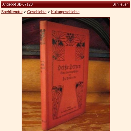
Angebot SB-07120
Schließen
Sachliteratur
>
Geschichte
>
Kulturgeschichte
Startseite
Zur Person
Kleine Kulturgeschichte
Die Brockhaus Auflagen
Die Meyer Auflagen
Zu den Angeboten
Ankauf
Versand
Widerrufsbelehrung
Geschäftsbedingungen
Datenschutzerklärung