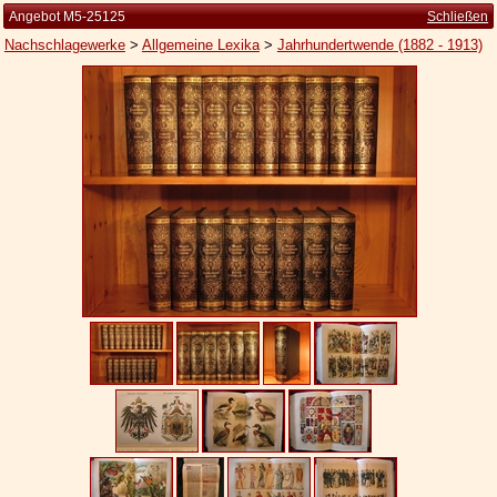
Angebot M5-25125
Schließen
Nachschlagewerke
>
Allgemeine Lexika
>
Jahrhundertwende (1882 - 1913)
Startseite
Zur Person
Kleine Kulturgeschichte
Die Brockhaus Auflagen
Die Meyer Auflagen
Zu den Angeboten
Ankauf
Versand
Widerrufsbelehrung
Geschäftsbedingungen
Datenschutzerklärung