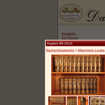
Startseite
Zur Person
Kleine Kulturgeschichte
Angebot M5-25124
Die Brockhaus Auflagen
Nachschlagewerke
>
Allgemeine Lexika
Die Meyer Auflagen
Zu den Angeboten
Ankauf
Versand
Widerrufsbelehrung
Geschäftsbedingungen
Datenschutzerklärung
Impressum / Kontakt
Vertrag widerrufen
Ihr Warenkorb