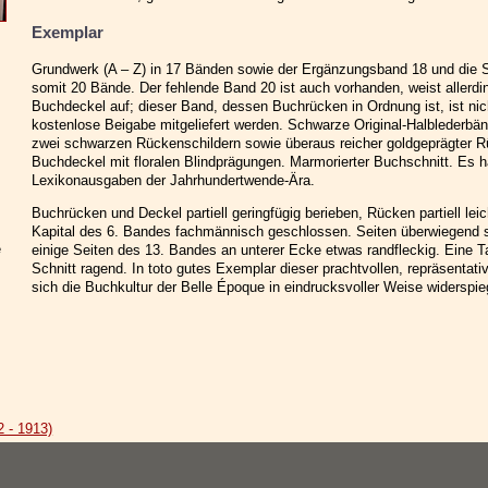
Exemplar
Grundwerk (A – Z) in 17 Bänden sowie der Ergänzungsband 18 und die
somit 20 Bände. Der fehlende Band 20 ist auch vorhanden, weist allerdin
Buchdeckel auf; dieser Band, dessen Buchrücken in Ordnung ist, ist nic
kostenlose Beigabe mitgeliefert werden. Schwarze Original-Halblederbän
zwei schwarzen Rückenschildern sowie überaus reicher goldgeprägter 
Buchdeckel mit floralen Blindprägungen. Marmorierter Buchschnitt. Es h
Lexikonausgaben der Jahrhundertwende-Ära.
Buchrücken und Deckel partiell geringfügig berieben, Rücken partiell leic
Kapital des 6. Bandes fachmännisch geschlossen. Seiten überwiegend s
e
einige Seiten des 13. Bandes an unterer Ecke etwas randfleckig. Eine 
Schnitt ragend. In toto gutes Exemplar dieser prachtvollen, repräsenta
sich die Buchkultur der Belle Époque in eindrucksvoller Weise widerspieg
 - 1913)