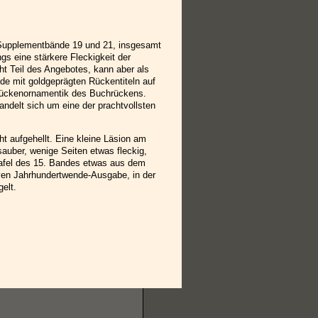
 Supplementbände 19 und 21, insgesamt
gs eine stärkere Fleckigkeit der
ht Teil des Angebotes, kann aber als
de mit goldgeprägten Rückentiteln auf
Rückenornamentik des Buchrückens.
andelt sich um eine der prachtvollsten
ht aufgehellt. Eine kleine Läsion am
auber, wenige Seiten etwas fleckig,
Tafel des 15. Bandes etwas aus dem
tiven Jahrhundertwende-Ausgabe, in der
elt.