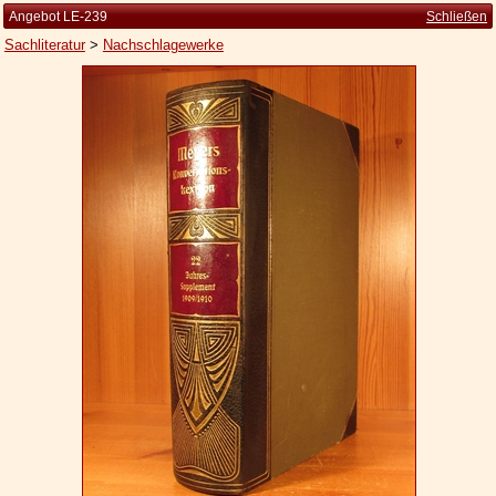
Angebot LE-239
Schließen
Sachliteratur
>
Nachschlagewerke
Startseite
Zur Person
Kleine Kulturgeschichte
Die Brockhaus Auflagen
Die Meyer Auflagen
Zu den Angeboten
Ankauf
Versand
Widerrufsbelehrung
Geschäftsbedingungen
Datenschutzerklärung