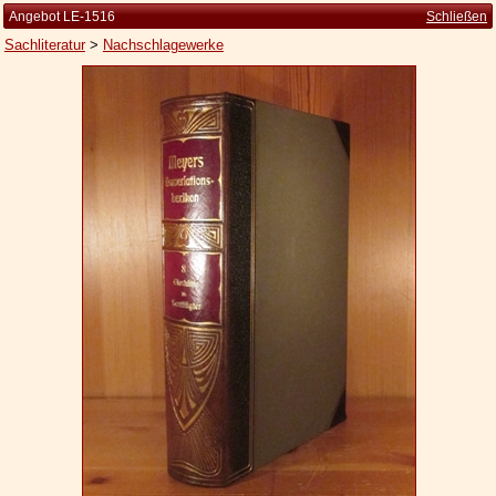
Angebot LE-1516
Schließen
Sachliteratur
>
Nachschlagewerke
Startseite
Zur Person
Kleine Kulturgeschichte
Die Brockhaus Auflagen
Die Meyer Auflagen
Zu den Angeboten
Ankauf
Versand
Widerrufsbelehrung
Geschäftsbedingungen
Datenschutzerklärung