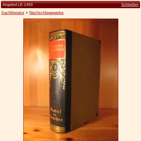
Angebot LE-1450
Schließen
Sachliteratur
>
Nachschlagewerke
Startseite
Zur Person
Kleine Kulturgeschichte
Die Brockhaus Auflagen
Die Meyer Auflagen
Zu den Angeboten
Ankauf
Versand
Widerrufsbelehrung
Geschäftsbedingungen
Datenschutzerklärung