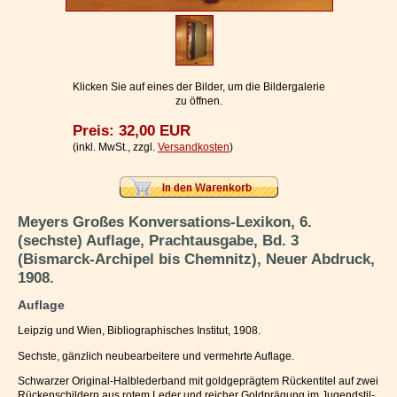
Impressum / Kontakt
Vertrag widerrufen
Ihr Warenkorb
Klicken Sie auf eines der Bilder, um die Bildergalerie
zu öffnen.
Preis: 32,00 EUR
(inkl. MwSt., zzgl.
Versandkosten
)
Meyers Großes Konversations-Lexikon, 6.
(sechste) Auflage, Prachtausgabe, Bd. 3
(Bismarck-Archipel bis Chemnitz), Neuer Abdruck,
1908.
Auflage
Leipzig und Wien, Bibliographisches Institut, 1908.
Sechste, gänzlich neubearbeitere und vermehrte Auflage.
Schwarzer Original-Halblederband mit goldgeprägtem Rückentitel auf zwei
Rückenschildern aus rotem Leder und reicher Goldprägung im Jugendstil-