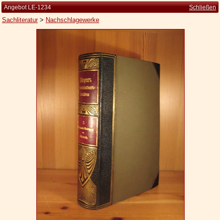
Angebot LE-1234
Schließen
Sachliteratur
>
Nachschlagewerke
Startseite
Zur Person
Kleine Kulturgeschichte
Die Brockhaus Auflagen
Die Meyer Auflagen
Zu den Angeboten
Ankauf
Versand
Widerrufsbelehrung
Geschäftsbedingungen
Datenschutzerklärung