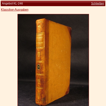
Angebot KL-246
Schließen
Klassiker-Ausgaben
Startseite
Zur Person
Kleine Kulturgeschichte
Die Brockhaus Auflagen
Die Meyer Auflagen
Zu den Angeboten
Ankauf
Versand
Widerrufsbelehrung
Geschäftsbedingungen
Datenschutzerklärung