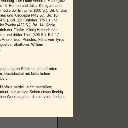
 Venedig. Der Liebe verlorne Mühe (382
Bd. 6: Romeo und Julia. König Johann
omödie der Irrthümer (300 S.). Bd. 8: Das
nius und Kleopatra (442 S.). Bd. 10:
 S.). Bd. 12: Coriolan. Troilus und
er Zweite (422 S.). Bd. 14: König
rich der Fünfte. König Heinrich der
er und dritter Theil (406 S.). Bd. 17:
us Andronikus. Pericles, Fürst von Tyrus
ugustuin Skottowe: William
.
ldgeprägten Rückentiteln auf roten
n; Buchdeckel mit bräunlichen
0,5 cm.
nfalls partiell leicht bestoßen;
unt, nur wenige Seiten etwas fleckig.
ühen Werkausgabe, die als vollständiges