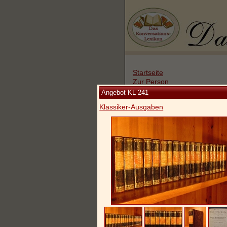
Startseite
Zur Person
Kleine Kulturgeschichte
Angebot KL-241
Die Brockhaus Auflagen
Klassiker-Ausgaben
Die Meyer Auflagen
Zu den Angeboten
Ankauf
Versand
Widerrufsbelehrung
Geschäftsbedingungen
Datenschutzerklärung
Impressum / Kontakt
Vertrag widerrufen
Ihr Warenkorb