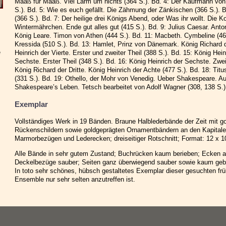
Maaß für Maaß. Viel Lärm um nichts (364 S.). Bd. 4: Der Kaufmann von
S.). Bd. 5: Wie es euch gefällt. Die Zähmung der Zänkischen (366 S.). 
(366 S.). Bd. 7: Der heilige drei Königs Abend, oder Was ihr wollt. Die K
Wintermährchen. Ende gut alles gut (415 S.). Bd. 9: Julius Caesar. Anto
König Leare. Timon von Athen (444 S.). Bd. 11: Macbeth. Cymbeline (464
Kressida (510 S.). Bd. 13: Hamlet, Prinz von Dänemark. König Richard d
e
Heinrich der Vierte. Erster und zweiter Theil (388 S.). Bd. 15: König Hein
Sechste. Erster Theil (348 S.). Bd. 16: König Heinrich der Sechste. Zweit
König Richard der Dritte. König Heinrich der Achte (477 S.). Bd. 18: Tit
(331 S.). Bd. 19: Othello, der Mohr von Venedig. Ueber Shakespeare. A
Shakespeare’s Leben. Tetsch bearbeitet von Adolf Wagner (308, 138 S.)
Exemplar
Vollständiges Werk in 19 Bänden. Braune Halblederbände der Zeit mit go
Rückenschildern sowie goldgeprägten Ornamentbändern an den Kapitale
Marmorbezügen und Lederecken; dreiseitiger Rotschnitt; Format: 12 x 1
Alle Bände in sehr gutem Zustand; Buchrücken kaum berieben; Ecken alle
Deckelbezüge sauber; Seiten ganz überwiegend sauber sowie kaum gebrä
In toto sehr schönes, hübsch gestaltetes Exemplar dieser gesuchten fr
Ensemble nur sehr selten anzutreffen ist.