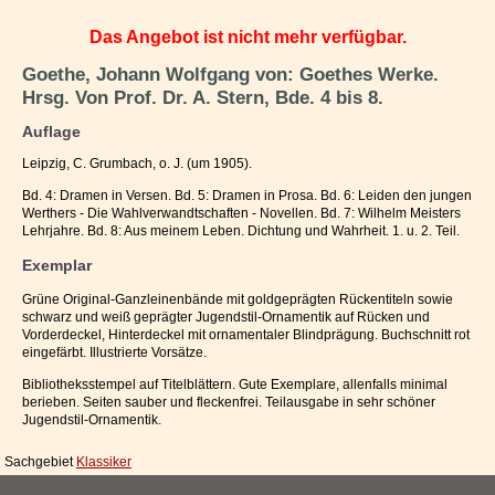
Impressum / Kontakt
Das Angebot ist nicht mehr verfügbar.
Vertrag widerrufen
Goethe, Johann Wolfgang von: Goethes Werke.
Hrsg. Von Prof. Dr. A. Stern, Bde. 4 bis 8.
Ihr Warenkorb
Auflage
Leipzig, C. Grumbach, o. J. (um 1905).
Bd. 4: Dramen in Versen. Bd. 5: Dramen in Prosa. Bd. 6: Leiden den jungen
Werthers - Die Wahlverwandtschaften - Novellen. Bd. 7: Wilhelm Meisters
Lehrjahre. Bd. 8: Aus meinem Leben. Dichtung und Wahrheit. 1. u. 2. Teil.
Exemplar
Grüne Original-Ganzleinenbände mit goldgeprägten Rückentiteln sowie
schwarz und weiß geprägter Jugendstil-Ornamentik auf Rücken und
Vorderdeckel, Hinterdeckel mit ornamentaler Blindprägung. Buchschnitt rot
eingefärbt. Illustrierte Vorsätze.
Bibliotheksstempel auf Titelblättern. Gute Exemplare, allenfalls minimal
berieben. Seiten sauber und fleckenfrei. Teilausgabe in sehr schöner
Jugendstil-Ornamentik.
Sachgebiet
Klassiker