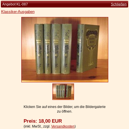
Angebot KL-087
Schließen
Klassiker-Ausgaben
Startseite
Zur Person
Kleine Kulturgeschichte
Die Brockhaus Auflagen
Die Meyer Auflagen
Zu den Angeboten
Ankauf
Versand
Widerrufsbelehrung
Klicken Sie auf eines der Bilder, um die Bildergalerie
zu öffnen.
Geschäftsbedingungen
Preis: 18,00 EUR
Datenschutzerklärung
(inkl. MwSt., zzgl.
Versandkosten
)