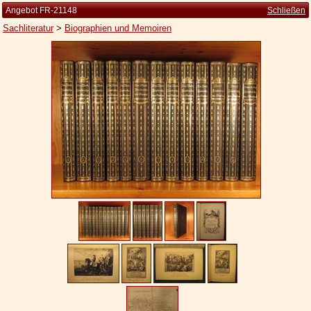
Angebot FR-21148
Schließen
Sachliteratur
>
Biographien und Memoiren
Startseite
Zur Person
Kleine Kulturgeschichte
Die Brockhaus Auflagen
Die Meyer Auflagen
Zu den Angeboten
Ankauf
Versand
Widerrufsbelehrung
Geschäftsbedingungen
Datenschutzerklärung