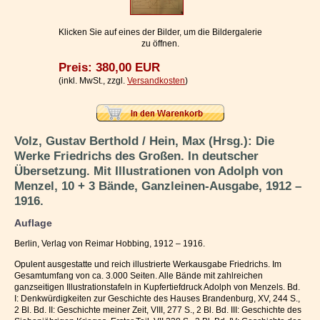
Impressum / Kontakt
Klicken Sie auf eines der Bilder, um die Bildergalerie
Vertrag widerrufen
zu öffnen.
Preis: 380,00 EUR
Ihr Warenkorb
(inkl. MwSt., zzgl.
Versandkosten
)
Volz, Gustav Berthold / Hein, Max (Hrsg.): Die
Werke Friedrichs des Großen. In deutscher
Übersetzung. Mit Illustrationen von Adolph von
Menzel, 10 + 3 Bände, Ganzleinen-Ausgabe, 1912 –
1916.
Auflage
Berlin, Verlag von Reimar Hobbing, 1912 – 1916.
Opulent ausgestatte und reich illustrierte Werkausgabe Friedrichs. Im
Gesamtumfang von ca. 3.000 Seiten. Alle Bände mit zahlreichen
ganzseitigen Illustrationstafeln in Kupfertiefdruck Adolph von Menzels. Bd.
I: Denkwürdigkeiten zur Geschichte des Hauses Brandenburg, XV, 244 S.,
2 Bl. Bd. II: Geschichte meiner Zeit, VIII, 277 S., 2 Bl. Bd. III: Geschichte des