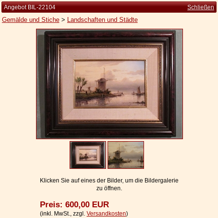
Angebot BIL-22104
Schließen
Gemälde und Stiche
>
Landschaften und Städte
Startseite
Zur Person
Kleine Kulturgeschichte
Die Brockhaus Auflagen
Die Meyer Auflagen
Zu den Angeboten
Ankauf
Versand
Widerrufsbelehrung
Klicken Sie auf eines der Bilder, um die Bildergalerie
zu öffnen.
Geschäftsbedingungen
Preis: 600,00 EUR
Datenschutzerklärung
(inkl. MwSt., zzgl.
Versandkosten
)