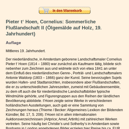
Impressum / Kontakt
Vertrag widerrufen
Pieter t‘ Hoen, Cornelius: Sommerliche
Flußlandschaft II (Ölgemälde auf Holz, 19.
Ihr Warenkorb
Jahrhundert)
Auflage
Mittleres 19. Jahrhundert.
Der niederländische, in Amsterdam geborene Landschaftsmaler Cornelius
Pieter t‘ Hoen (1814 – 1880) war zunächst als Kaufmann tätig, bildete sich
nebenher zum Zeichnen aus und widmete sich von etwa 1841 an unter
dem Einfluß des niederländischen Genre-, Porträt- und Landschaftsmalers
Antonie Waldorp (1803 – 1866) ganz der Kunst. Seine bevorzugten Sujets
wurden Hafen- und Stadtansichten, insbesondere aber Flußlandschaften,
die er zu unterschiedlichen Jahreszeiten, zumeist mit Gebäudeensemble,
zu dem oft auch die für niederländische Landschaftsbilder typische
Windmühle gehörte, und Figurengruppen aus den Reihen der ländlichen
Bevölkerung abbildete. t’Hoen zeigte seine Werke in verschiedenen
holländischen Ausstellungen, auch gab er eine Sammlung von
Zeichnungen heraus (Thieme / Becker: Allgemeines Lexikon der Bildenden
Künstler, Bd. 17, S. 208). t’Hoen ist in allen internationalen
Auktionsverzeichnissen (Artprice; Arnet; Artinfo) mit zahlreichen Werken
vertreten. Seine häufig bei Christie’s und Sotherby’s in Amsterdam sowie
Bonhams in London angebotenen Bilder erzielen hier Preise bis ca. EUR