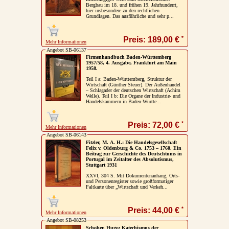
Bergbau im 18. und frühen 19. Jahrhunderrt,
hier insbesondere zu den rechtlichen
Impressum / Kontakt
Grundlagen. Das ausführliche und sehr p...
Vertrag widerrufen
*
Preis: 189,00 €
Mehr Informationen
Ihr Warenkorb
Angebot SB-06137
Firmenhandbuch Baden-Württemberg
1957/58, 4. Ausgabe, Frankfurt am Main
1958.
Teil I a: Baden-Württemberg, Struktur der
Wirtschaft (Günther Steuer). Der Außenhandel
– Schlagader der deutschen Wirtschaft (Achim
Welle). Teil I b: Die Organe der Industrie- und
Handelskammern in Baden-Württe...
*
Preis: 72,00 €
Mehr Informationen
Angebot SB-06143
Fitzler, M. A. H.: Die Handelsgesellschaft
Felix v. Oldenburg & Co. 1753 – 1760. Ein
Beitrag zur Gerschichte des Deutschtums in
Portugal im Zeitalter des Absolutismus,
Stuttgart 1931
XXVI, 304 S. Mit Dokumentenanhang, Orts-
und Personenregister sowie großformatiger
Faltkarte über „Wirtschaft und Verkeh...
*
Preis: 44,00 €
Mehr Informationen
Angebot SB-08253
Schober, Hugo: Katechismus der