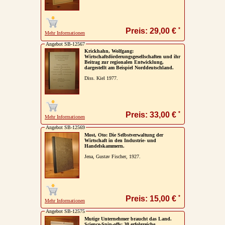
*
Preis: 29,00 €
Mehr Informationen
Angebot SB-12567
Krickhahn, Wolfgang:
Wirtschaftsförderungsgesellschaften und ihr
Beitrag zur regionalen Entwicklung,
dargestellt am Beispiel Norddeutschland.
Diss. Kiel 1977.
*
Preis: 33,00 €
Mehr Informationen
Angebot SB-12569
Most, Oto: Die Selbstverwaltung der
Wirtschaft in den Industrie- und
Handelskammern.
Jena, Gustav Fischer, 1927.
*
Preis: 15,00 €
Mehr Informationen
Angebot SB-12575
Mutige Unternehmer braucht das Land.
Science-Spin-offs: 30 erfolgreiche