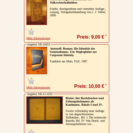
Volkswirtschaftslehre.
Fünfte, durchgesehene und vermehrte Auflage.,
Leipzig, Verlagsbuchhandlung von J. J. Weber,
1896.
*
Preis: 9,00 €
Mehr Informationen
Angebot SB-10451
Antonoff, Roman: Die Identität des
Unternehmens. Ein Wegbegleiter zur
Corporate Identity.
Frankfurt am Main, FAZ, 1987.
*
Preis: 10,00 €
Mehr Informationen
Angebot SB-12-1032
Rösler: Der Buchdrucker und
Zeitungsfachmann als
Kaufmann, Bände I und IV.
Zweite vollständig neue Auflage
in vier abgeschlossenen
Teilbänden:, Bd. I: Der technische
Betrieb; Bd. IV: Was Druck- und
Zeitungsfachleute wis...