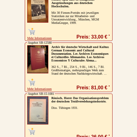
Ausgründungen aus deutschen
Hochschulen.
Mit 30 Firmen-Porträts mit jeweiligen
Statistiken zur zur Mitarbeiter- und
Umsatzentwicklung., München, MGM
MediaGruppe, 1999.
*
Preis: 33,00 €
Mehr Informationen
Angebot SB-12588
Archiv für deutsche Wirtschaft und Kultur.
German Economic and Cultural
Documentation. Les Archives Economiques
et Culturelles Allemandes. Los Archivos
Economicos Y Culturales Alema...
362 S., 7 Bl., 254 S., 9 Bl., 146 S., 7 Bl.
Großformatiges, mehrsprachiges Werk zum
Stand der deutschen Nachkriegswirtschaft. ...
*
Preis: 81,00 €
Mehr Informationen
Angebot SB-15-1081
Rönisch, Horst: Das Organisationsproblem
der deutschen Textilveredelungsindustrie.
Diss. Tübingen 1931.
*
Preis: 26,00 €