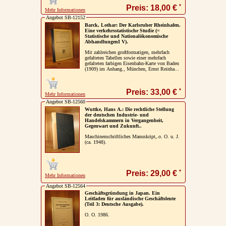
*
Preis: 18,00 €
Mehr Informationen
Angebot SB-12152
Barck, Lothar: Der Karlsruher Rheinhafen.
Eine verkehrsstatistische Studie (=
Statistische und Nationalökonomische
AbhandlungenI V).
Mit zahlreichen großformatigen, mehrfach
gefalteten Tabellen sowie einer mehrfach
gefalteten farbigen Eisenbahn-Karte von Baden
(1909) im Anhang., München, Ernst Reinha...
*
Preis: 33,00 €
Mehr Informationen
Angebot SB-12560
Wuttke, Hans A.: Die rechtliche Stellung
der deutschen Industrie- und
Handelskammern in Vergangenheit,
Gegenwart und Zukunft..
Maschinenschriftliches Manuskript,.o. O. u. J.
(ca. 1948).
*
Preis: 29,00 €
Mehr Informationen
Angebot SB-12564
Geschäftsgründung in Japan. Ein
Leitfaden für ausländische Geschäftsleute
(Teil 3: Deutsche Ausgabe).
O. O. 1986.