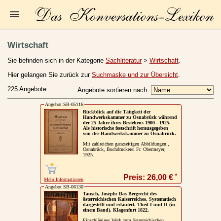
Startseite
Wirtschaft
Zur Person
Sie befinden sich in der Kategorie
Sachliteratur
>
Wirtschaft
.
Kleine Kulturgeschichte
Hier gelangen Sie zurück zur
Suchmaske und zur Übersicht
.
225 Angebote
Angebote sortieren nach:
Die Brockhaus Auflagen
Angebot SB-05116
Die Meyer Auflagen
Rückblick auf die Tätigkeit der
Handwerkskammer zu Osnabrück während
der 25 Jahre ihres Bestehens 1900 - 1925.
Zu den Angeboten
Als historische festschrift herausgegeben
von der Handwerkskammer zu Osnabrück.
Mit zahlreichen ganzseitigen Abbildungen.,
Ankauf
Osnabrück, Buchdruckerei Fr. Obermeyer,
1925.
Versand
*
Preis: 26,00 €
Mehr Informationen
Widerrufsbelehrung
Angebot SB-06130
Tausch, Joseph: Das Bergrecht des
Geschäftsbedingungen
österreichischen Kaiserreiches. Systematisch
dargestellt und erläutert. Theil I und II (in
einem Band), Klagenfurt 1822.
Datenschutzerklärung
Einschlägiges Werk zum österreichischen