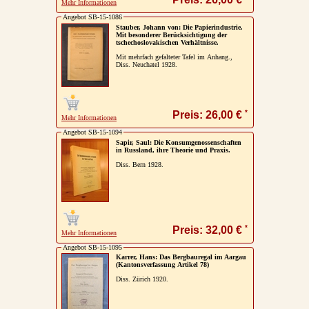
Mehr Informationen
Angebot SB-15-1086
Stauber, Johann von: Die Papierindustrie.
Mit besonderer Berücksichtigung der
tschechoslovakischen Verhältnisse.
Mit mehrfach gefalteter Tafel im Anhang.,
Diss. Neuchatel 1928.
*
Preis: 26,00 €
Mehr Informationen
Angebot SB-15-1094
Sapir, Saul: Die Konsumgenossenschaften
in Russland, ihre Theorie und Praxis.
Diss. Bern 1928.
*
Preis: 32,00 €
Mehr Informationen
Angebot SB-15-1095
Karrer, Hans: Das Bergbauregal im Aargau
(Kantonsverfassung Artikel 78)
Diss. Zürich 1920.