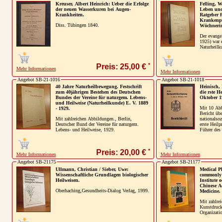
Kreuser, Albert Heinrich: Ueber die Erfolge
Felling, W
der neuen Wasserkuren bei Augen-
Leben und
Krankheiten.
Ratgeber 
Krankenpf
Diss. Tübingen 1840.
Wöchnerin
Der evange
1925) war e
Naturheilku
*
Preis: 25,00 €
Mehr Informationen
Mehr Informationen
Angebot SB-21-1016
Angebot SB-21-1018
40 Jahre Naturheilbewegung. Festschrift
Heinisch, 
zum 40jährigen Bestehen des Deutschen
die rste H
Bundes der Vereine für naturgem. Lebens-
Oktober 19
und Heilweise (Naturheilkunde) E. V. 1889
Mit 10 Abb
- 1929.
Bericht übe
Mit zahlreichen Abbildungen., Berlin,
nationalso
Deutscher Bund der Vereine für naturgem.
erste Heilp
Lebens- und Heilweise, 1929.
Führer des 
*
Preis: 20,00 €
Mehr Informationen
Mehr Informationen
Angebot SB-21175
Angebot SB-21177
Ullmann, Christian / Sieber, Uwe:
Medical Pl
Wissenschaftliche Grundlagen biologischer
commonly 
Heilweisen.
Institute 
Chinese A
Oberhaching,Gesundheits-Dialog Verlag, 1999.
Medicine.
Mit zahlre
Kunstdruck
Organizati