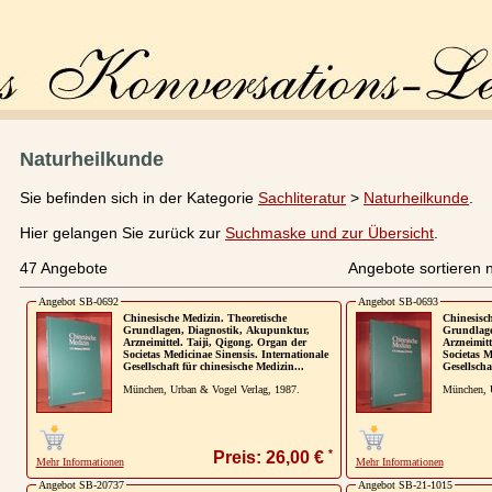
Naturheilkunde
Sie befinden sich in der Kategorie
Sachliteratur
>
Naturheilkunde
.
Hier gelangen Sie zurück zur
Suchmaske und zur Übersicht
.
47 Angebote
Angebote sortieren 
Angebot SB-0692
Angebot SB-0693
Chinesische Medizin. Theoretische
Chinesisch
Grundlagen, Diagnostik, Akupunktur,
Grundlage
Arzneimittel. Taiji, Qigong. Organ der
Arzneimitt
Societas Medicinae Sinensis. Internationale
Societas M
Gesellschaft für chinesische Medizin...
Gesellscha
München, Urban & Vogel Verlag, 1987.
München, U
*
Preis: 26,00 €
Mehr Informationen
Mehr Informationen
Angebot SB-20737
Angebot SB-21-1015