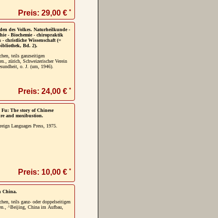
*
Preis: 29,00 €
den des Volkes. Naturheilkunde -
ie - Biochemie - chiropraktik
- christliche Wissenschaft (=
ibliothek, Bd. 2).
chen, teils ganzseitigen
nen., zürich, Schweizerischer Verein
sundheit, o. J. (um, 1946).
*
Preis: 24,00 €
 Fu: The story of Chinese
re and moxibustion.
reign Languages Press, 1975.
*
Preis: 10,00 €
n China.
chen, teils ganz- oder doppelseitigen
n., ^Beijing, China im Aufbau,