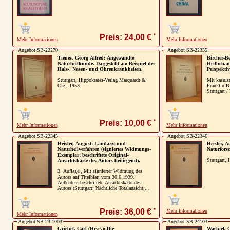
*
Preis: 24,00 €
Mehr Informationen
Mehr Informationen
Angebot SB-22270
Angebot SB-22335
Tienes, Georg Alfred: Angewandte
Bircher-Be
Naturheilkunde. Dargestellt am Beispiel der
Heilbehan
Hals-, Nasen- und Ohrenkrankheiten.
Perspektiv
Stuttgart, Hippokrates-Verlag Marquardt &
Mit kasuis
Cie., 1953.
Franklin B
Stuttgart /
*
Preis: 10,00 €
Mehr Informationen
Mehr Informationen
Angebot SB-22345
Angebot SB-22346
Heisler, August: Landarzt und
Heisler, 
Naturheilverfahren (signiertes Widmungs-
Naturforsc
Exemplar; beschriftete Original-
Stuttgart, 
Ansichtskarte des Autors beiliegend).
3. Auflage., Mit signierter Widmung des
Autors auf Titelblatt vom 30.6.1939.
Außerdem beschriftete Ansichtskarte des
Autors (Stuttgart: Nächtliche Totalansicht;...
*
Preis: 36,00 €
Mehr Informationen
Mehr Informationen
Angebot SB-23-1003
Angebot SB-24103
Griebel, Carl (Hrsg.): Die
Wachtel, 