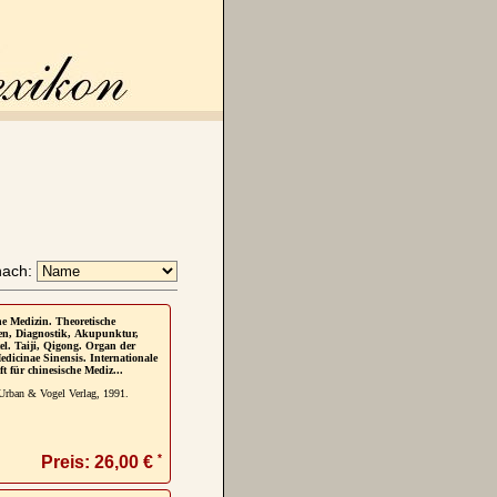
nach:
e Medizin. Theoretische
n, Diagnostik, Akupunktur,
el. Taiji, Qigong. Organ der
edicinae Sinensis. Internationale
ft für chinesische Mediz...
rban & Vogel Verlag, 1991.
*
Preis: 26,00 €