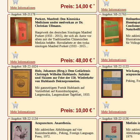
*
Preis: 14,00 €
Mehr Informationen
Mehr Informationen
Angebot SB-21178
Angebot SB-21763
Porkert, Manfred: Den Kinesiska
Heilmetho
Medicinen under medverkan av Dr.
Homöopath
Christian Ullmann.
Couéismus 
Naturheilb
Hauptwerk des deutschen Sinologen Manfred
Porkert (1933 - 2015), der sich als Autor vor
Mit zahlrei
allem mit der Traditionellen Chinesischen
Illustratio
Medizin befaßte. Huvudarbete av den tyska
für Volksge
sinologen Manfred Porkert (1933 - 2015...
*
Preis: 48,00 €
Mehr Informationen
Mehr Informationen
Angebot SB-22-1024
Angebot SB-22-1133
Holz, Johannes (Hrsg.): Dem Gedächtnis
Wie-kang,
Christoph Wilhelm Hufelands. Aufsätze
acupunctu
und Skizzen zur Feier der 150. Wiederkehr
Peking, Fo
von Hufelands Doktorpromotion.
Mit ganzseitigem Porträt Hufelands auf
Vortitelblatt auf Kunstdruckpapier.,
Langensalza, Langensalzaer Tageblatt, 1933.
*
Preis: 10,00 €
Mehr Informationen
Mehr Informationen
Angebot SB-22-1134
Angebot SB-22-1136
Acupuncture. Anaesthesia.
Medizin i
Mit zahlreichen Abbildungen auf vier
Mit zahlrei
Kunstdrucktafeln., Peking, Foreign Languages
Abbildunge
Press, 1972.
1979.