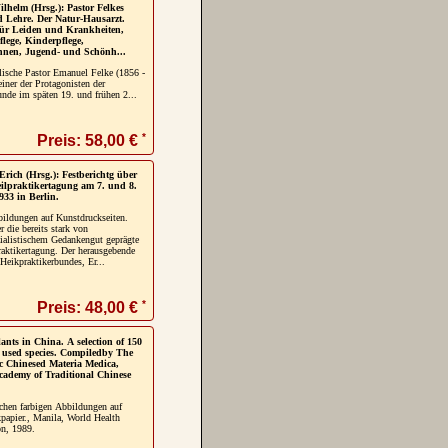
ilhelm (Hrsg.): Pastor Felkes
 Lehre. Der Natur-Hausarzt.
für Leiden und Krankheiten,
lege, Kinderpflege,
nen, Jugend- und Schönh...
lische Pastor Emanuel Felke (1856 -
iner der Protagonisten der
nde im späten 19. und frühen 2...
*
Preis: 58,00 €
Erich (Hrsg.): Festberichtg über
eilpraktikertagung am 7. und 8.
33 in Berlin.
ildungen auf Kunstdruckseiten.
r die bereits stark von
zialistischem Gedankengut geprägte
raktikertagung. Der herausgebende
Heikpraktikerbundes, Er...
*
Preis: 48,00 €
ants in China. A selection of 150
used species. Compiledby The
oc Chinesed Materia Medica,
cademy of Traditional Chinese
ichen farbigen Abbildungen auf
papier., Manila, World Health
on, 1989.