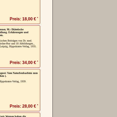
*
Preis: 18,00 €
nner, M.: Diätetische
dlung. Erfahrungen und
en.
tischen Beiträgen von Dr. med.
ircher-Rey und 18 Abbildungen.,
 Leipzig, Hippokrates-Verlag, 1935.
*
Preis: 34,00 €
August: Vom Naturbeobachten zum
hen (.
Hippokrates-Verlag, 1939.
*
Preis: 28,00 €
Curt: Warum haben die