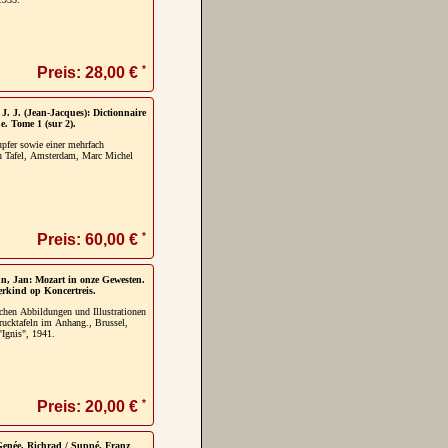
*
Preis: 28,00 €
J. J. (Jean-Jacques): Dictionnaire
. Tome 1 (sur 2).
upfer sowie einer mehrfach
en Tafel, Amsterdam, Marc Michel
*
Preis: 60,00 €
, Jan: Mozart in onze Gewesten.
rkind op Koncertreis.
ichen Abbildungen und Illustrationen
rucktafeln im Anhang., Brussel,
"Ignis", 1941.
*
Preis: 20,00 €
 Genée, Richrad / Suppé, Franz