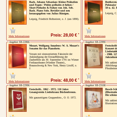
Bach, Johann Sebastian: Kleine Präludien
Beethoven
und Fugen / Petites préludes et fufues /
Polonaise
Short Preludes & Fufues von Joh. Seb.
50 u. 42. 
Bach. Piano Solo. Revidirt und neu
Leipzig, C.
herausgegeben von Julius Röntgen.
Leipzig, Friedrich Hofmeister, o. J. (um 1890).
*
Preis: 28,00 €
Mehr Informationen
Mehr Informationen
Angebot SB-22866
Angebot SB-22990
Mozart, Wolfgang Amadeus: W. A. Mozart's
Festschrif
Sonaten für das Pianoforte.
Konzert d
Liedertafe
Vorsatz mit einmontiertem Faksimile der
- 1988. 12
Ankündigung der Erstaufführung der
Jahrzehnte
Zauberflöte am 30. September 1791 im Wiener
Freihaustheater (Wiedner Theater).,
Mit zahlrei
Braunschweig & New York, Henry Litolff, o.
Abbildunge
J.
Pforzheimer
*
Preis: 48,00 €
Mehr Informationen
Mehr Informationen
Angebot SB-22996
Angebot SB-23108
Festschrift.. 1862 - 1972. 110 Jahre
Busch-Sc
Gesangverein Liederkranz Büchenbronn.
(Illustrat
Die schöns
Mit ganzseitigem Gruppenfoto., O. O. 1972.
Mit zahlrei
Illustratio