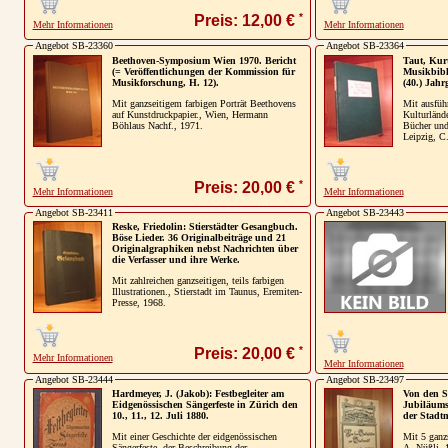
*
Preis: 12,00 €
Mehr Informationen
Mehr Informationen
Angebot SB-23360
Angebot SB-23364
Beethoven-Symposium Wien 1970. Bericht
Taut, Kurt
(= Veröffentlichungen der Kommission für
Musikbibli
Musikforschung, H. 12).
(40.) Jahr
Mit ganzseitigem farbigen Porträt Beethovens
Mit ausführ
auf Kunstdruckpapier., Wien, Hermann
Kulturländ
Böhlaus Nachf., 1971.
Bücher und
Leipzig, C.
*
Preis: 20,00 €
Mehr Informationen
Mehr Informationen
Angebot SB-23411
Angebot SB-23443
Reske, Friedolin: Stierstädter Gesangbuch.
Böse Lieder. 36 Originalbeiträge und 21
Originalgraphiken nebst Nachrichten über
die Verfasser und ihre Werke.
Mit zahlreichen ganzseitigen, teils farbigen
Illustrationen., Stierstadt im Taunus, Eremiten-
Presse, 1968.
*
Preis: 20,00 €
Mehr Informationen
Mehr Informationen
Angebot SB-23444
Angebot SB-23497
Hardmeyer, J. (Jakob): Festbegleiter am
Von den St
Eidgenössischen Sängerfeste in Zürich den
Jubiläums
10., 11., 12. Juli 1880.
der Stadt
Mit einer Geschichte der eidgenössischen
Mit 5 ganz
Sängerfeste, der Beschreibung der
A. Nüßli, 