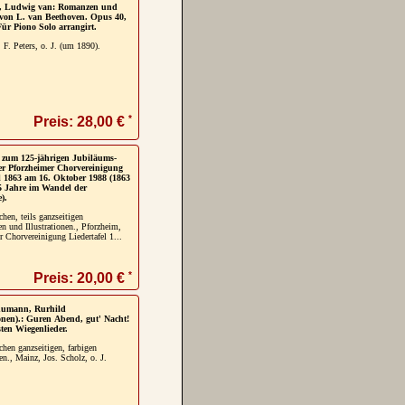
, Ludwig van: Romanzen und
 von L. van Beethoven. Opus 40,
Für Piono Solo arrangirt.
 F. Peters, o. J. (um 1890).
*
Preis: 28,00 €
t zum 125-jährigen Jubiläums-
er Pforzheimer Chorvereinigung
l 1863 am 16. Oktober 1988 (1863
5 Jahre im Wandel der
).
chen, teils ganzseitigen
n und Illustrationen., Pforzheim,
 Chorvereinigung Liedertafel 1...
*
Preis: 20,00 €
humann, Rurhild
ionen).: Guren Abend, gut' Nacht!
ten Wiegenlieder.
chen ganzseitigen, farbigen
nen., Mainz, Jos. Scholz, o. J.