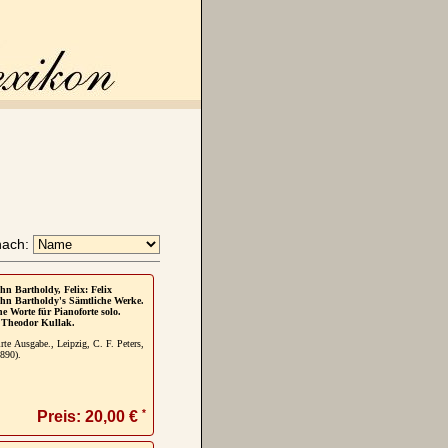
nach:
n Bartholdy, Felix: Felix
hn Bartholdy's Sämtliche Werke.
e Worte für Pianoforte solo.
 Theodor Kullak.
rte Ausgabe., Leipzig, C. F. Peters,
890).
*
Preis: 20,00 €