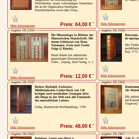
Örtlichkeiten, einem vollständigen Verzeichnis
der an der Organisation beteiligten
Persönlichkeiten sowie dem Festp...
*
Preis: 64,00 €
Mehr Informationen
Mehr Informationen
Angebot SB-23501
Angebot SB-23583
Die Minnesinger in Bildern der
Rousseau, 
Manessischen Handschrift. Mit
de musique
einem Geleitwort von Hans
Mit Titelk
Naumann. Erste und Zweite
ausfaltbar
Folge (2 Bände).
Rey, 1772.
Beide Bände mit zahlreichen
ganzseitigen Illustrationen in
Farbe., Leipzig, Insel-Verlag, o. J.
*
Preis: 12,00 €
Mehr Informationen
Mehr Informationen
Angebot SB-23587
Angebot SB-23645
Becker, Rudolph Zacharias:
Hadermann
Mildheimisches Lieder-Buch von 518
Als Wonde
lustigen und ernsthaften Gesängen über
Mit zahlre
alle Dinge in der Welt und alle Umstände
auf Kunstd
des menschlichen Lebens.
Uitgeverij 
Gotha, Beckerische Buchhandlung, 1799.
*
Preis: 48,00 €
Mehr Informationen
Mehr Informationen
Angebot SB-23651
Angebot SB-23817
Dadelsen, Georg von (Hrsg.):
Zell, F. /