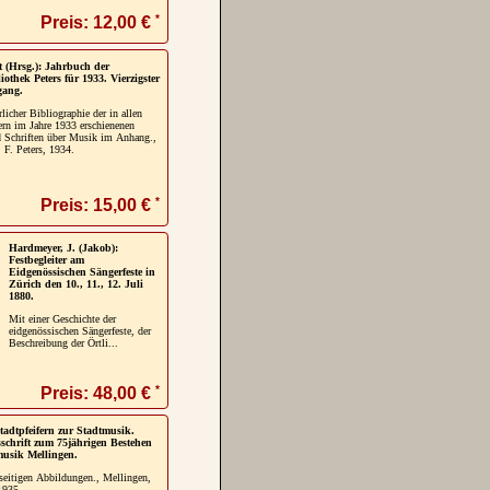
*
Preis: 12,00 €
 (Hrsg.): Jahrbuch der
othek Peters für 1933. Vierzigster
gang.
licher Bibliographie der in allen
ern im Jahre 1933 erschienenen
 Schriften über Musik im Anhang.,
 F. Peters, 1934.
*
Preis: 15,00 €
Hardmeyer, J. (Jakob):
Festbegleiter am
Eidgenössischen Sängerfeste in
Zürich den 10., 11., 12. Juli
1880.
Mit einer Geschichte der
eidgenössischen Sängerfeste, der
Beschreibung der Örtli...
*
Preis: 48,00 €
adtpfeifern zur Stadtmusik.
schrift zum 75jährigen Bestehen
musik Mellingen.
seitigen Abbildungen., Mellingen,
1935.