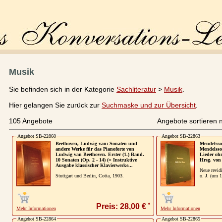
Musik
Sie befinden sich in der Kategorie
Sachliteratur
>
Musik
.
Hier gelangen Sie zurück zur
Suchmaske und zur Übersicht
.
105 Angebote
Angebote sortieren 
Angebot SB-22860
Angebot SB-22863
Beethoven, Ludwig van: Sonaten und
Mendelssoh
andere Werke für das Pianoforte von
Mendelsso
Ludwig van Beethoven. Erster (1.) Band.
Lieder ohn
10 Sonaten (Op. 2 - 14) (= Instruktive
Hrsg. von
Ausgabe klassischer Klavierwerke...
Neue revidi
Stuttgart und Berlin, Cotta, 1903.
o. J. (um 1
*
Preis: 28,00 €
Mehr Informationen
Mehr Informationen
Angebot SB-22864
Angebot SB-22865