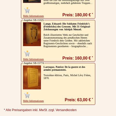
übrer die Zeit der Befreiungskriege.Mit zwei
großformatigen, mehrfach gefalteten Truppen...
*
Preis: 180,00 €
Mehr Informationen
Angebot SB-15325
Lange, Eduard: Die Soldaten Friedrich’s
(Friedrichs) des Grossen. Mit 31 Original-
Zeichnungen von Adolph Menzel.
Reich illustriertes Werk zur Geschichte und
Zusammensetzung des preußischen Heeres
unter Friedrich dem Großen. Mit zahlreichen
Regiments-Geschichten sowie – ebenfalls nach
Regimentern geordneten – biographische...
*
Preis: 160,00 €
Mehr Informationen
Angebot SB-15774
Larroque, Patrice: De la guerre et des
armées permanentes.
Troisième édition, Paris, Michel Lévy Frères,
1870.
*
Preis: 63,00 €
Mehr Informationen
* Alle Preisangaben inkl. MwSt. zzgl. Versandkosten