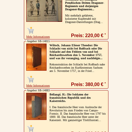
Preußischen Dritten Dragoner-
Regiments und derjenigen
Dragoner-Regimenter...
Mit mehrfach gefalteter,
kolorierter Kupfertafel mit
Dragoner-Darstellungen (Drag...
*
Preis: 220,00 €
Mehr Informationen
Angebot SB-14815
Wiltsch, Johann Elieser Theodor: Die
Schlacht von nicht bei Roßbach oder Die
Schlacht auf den Feldern von und bei
Reichardtswerben den 5. November 1757,
und was ihr voranging, und nachfolgte...
Rekonstruktion der Schlacht bei Roßbach nahe
Reichardtswerben im Kurfürstentum Sachsen
am 5. November 1757, in der Fried...
*
Preis: 380,00 €
Mehr Informationen
Angebot SB-14883
Bellangé, H.: Die Soldaten der
französischen Republik und des
Kaiserreichs.
I. Das französische Heer vom Ausbruche der
Revolution bis zum Frieden von Campo-
Formio. II. Das französische Heer von 1797 bis
1800. III. Das französische Heer unter der
Kaiserzeit. Mit ganzseitiger Titelillustrati...