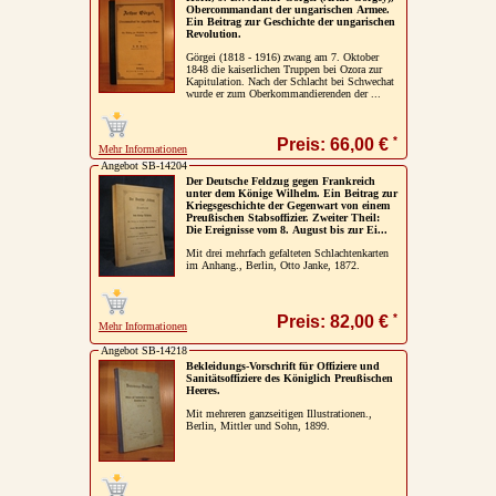
Obercommandant der ungarischen Armee.
Ein Beitrag zur Geschichte der ungarischen
Revolution.
Görgei (1818 - 1916) zwang am 7. Oktober
1848 die kaiserlichen Truppen bei Ozora zur
Kapitulation. Nach der Schlacht bei Schwechat
wurde er zum Oberkommandierenden der ...
*
Preis: 66,00 €
Mehr Informationen
Angebot SB-14204
Der Deutsche Feldzug gegen Frankreich
unter dem Könige Wilhelm. Ein Beitrag zur
Kriegsgeschichte der Gegenwart von einem
Preußischen Stabsoffizier. Zweiter Theil:
Die Ereignisse vom 8. August bis zur Ei...
Mit drei mehrfach gefalteten Schlachtenkarten
im Anhang., Berlin, Otto Janke, 1872.
*
Preis: 82,00 €
Mehr Informationen
Angebot SB-14218
Bekleidungs-Vorschrift für Offiziere und
Sanitätsoffiziere des Königlich Preußischen
Heeres.
Mit mehreren ganzseitigen Illustrationen.,
Berlin, Mittler und Sohn, 1899.