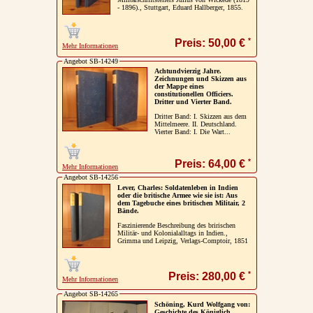
- 1896)., Stuttgart, Eduard Hallberger, 1855.
*
Preis: 50,00 €
Mehr Informationen
Angebot SB-14249
Achtundvierzig Jahre.
Zeichnungen und Skizzen aus
der Mappe eines
constitutionellen Officiers.
Dritter und Vierter Band.
Dritter Band: I. Skizzen aus dem
Mittelmeere. II. Deutschland.
Vierter Band: I. Die Wart...
*
Preis: 64,00 €
Mehr Informationen
Angebot SB-14256
Lever, Charles: Soldatenleben in Indien
oder die britische Armee wie sie ist: Aus
dem Tagebuche eines britischen Militair, 2
Bände.
Faszinierende Beschreibung des bririschen
Militär- und Kolonialalltags in Indien.,
Grimma und Leipzig, Verlags-Comptoir, 1851
*
Preis: 280,00 €
Mehr Informationen
Angebot SB-14265
Schöning, Kurd Wolfgang von:
Geschichte des Königlich