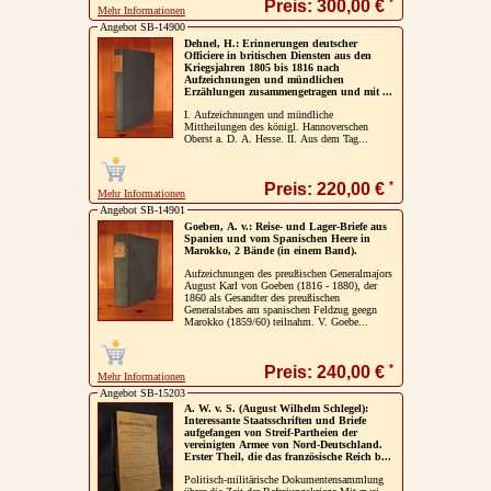
*
Preis: 300,00 €
Mehr Informationen
Angebot SB-14900
Dehnel, H.: Erinnerungen deutscher
Officiere in britischen Diensten aus den
Kriegsjahren 1805 bis 1816 nach
Aufzeichnungen und mündlichen
Erzählungen zusammengetragen und mit ...
I. Aufzeichnungen und mündliche
Mittheilungen des königl. Hannoverschen
Oberst a. D. A. Hesse. II. Aus dem Tag...
*
Preis: 220,00 €
Mehr Informationen
Angebot SB-14901
Goeben, A. v.: Reise- und Lager-Briefe aus
Spanien und vom Spanischen Heere in
Marokko, 2 Bände (in einem Band).
Aufzeichnungen des preußischen Generalmajors
August Karl von Goeben (1816 - 1880), der
1860 als Gesandter des preußischen
Generalstabes am spanischen Feldzug geegn
Marokko (1859/60) teilnahm. V. Goebe...
*
Preis: 240,00 €
Mehr Informationen
Angebot SB-15203
A. W. v. S. (August Wilhelm Schlegel):
Interessante Staatsschriften und Briefe
aufgefangen von Streif-Partheien der
vereinigten Armee von Nord-Deutschland.
Erster Theil, die das französische Reich b...
Politisch-militärische Dokumentensammlung