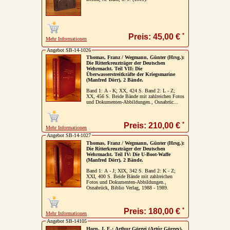
Impressum / Kontakt
Vertrag widerrufen
*
Preis: 45,00 €
Mehr Informationen
Ihr Warenkorb
Angebot SB-14-1026
Thomas, Franz / Wegmann, Günter (Hrsg.):
Die Ritterkreuzträger der Deutschen
Wehrmacht. Teil VII: Die
Überwasserstreitkräfte der Kriegsmarine
(Manfred Dörr), 2 Bände.
Band 1: A - K; XX, 424 S. Band 2: L - Z;
XX, 456 S. Beide Bände mit zahlreichen Fotos
und Dokumenten-Abbildungen., Osnabrüc...
*
Preis: 210,00 €
Mehr Informationen
Angebot SB-14-1027
Thomas, Franz / Wegmann, Günter (Hrsg.):
Die Ritterkreuzträger der Deutschen
Wehrmacht. Teil IV: Die U-Boot-Waffe
(Manfred Dörr), 2 Bände.
Band 1: A - J; XIX, 342 S. Band 2: K - Z;
XXI, 400 S. Beide Bände mit zahlreichen
Fotos und Dokumenten-Abbildungen.,
Osnabrück, Biblio Verlag, 1988 - 1989.
*
Preis: 180,00 €
Mehr Informationen
Angebot SB-14105
Horn, J. E.: Arthur Görgei (Artúr Görgey),