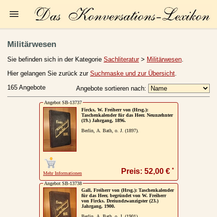
Startseite
Militärwesen
Zur Person
Sie befinden sich in der Kategorie
Sachliteratur
>
Militärwesen
.
Kleine Kulturgeschichte
Hier gelangen Sie zurück zur
Suchmaske und zur Übersicht
.
165 Angebote
Angebote sortieren nach:
Die Brockhaus Auflagen
Angebot SB-13737
Die Meyer Auflagen
Fircks, W. Freiherr von (Hrsg.):
Taschenkalender für das Heer. Neunzehnter
(19.) Jahrgang, 1896.
Zu den Angeboten
Berlin, A. Bath, o. J. (1897).
Ankauf
Versand
*
Preis: 52,00 €
Mehr Informationen
Widerrufsbelehrung
Angebot SB-13738
Gall, Freiherr von (Hrsg.): Taschenkalender
Geschäftsbedingungen
für das Heer, begründet von W. Freiherr
von Fircks. Dreiundzwanzigster (23.)
Jahrgang, 1900.
Datenschutzerklärung
Berlin, A. Bath, o. J. (1901).