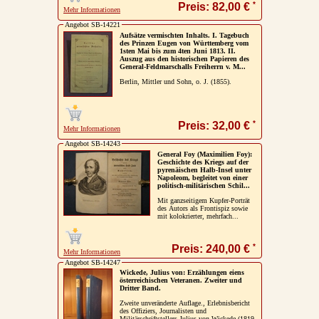
*
Preis: 82,00 €
Mehr Informationen
Angebot SB-14221
Aufsätze vermischten Inhalts. I. Tagebuch
des Prinzen Eugen von Württemberg vom
1sten Mai bis zum 4ten Juni 1813. II.
Auszug aus den historischen Papieren des
General-Feldmarschalls Freiherrn v. M...
Berlin, Mittler und Sohn, o. J. (1855).
*
Preis: 32,00 €
Mehr Informationen
Angebot SB-14243
General Foy (Maximilien Foy):
Geschichte des Kriegs auf der
pyrenäischen Halb-Insel unter
Napoleom, begleitet von einer
politisch-militärischen Schil...
Mit ganzseitigem Kupfer-Porträt
des Autors als Frontispiz sowie
mit kolokrierter, mehrfach...
*
Preis: 240,00 €
Mehr Informationen
Angebot SB-14247
Wickede, Julius von: Erzählungen eiens
österreichischen Veteranen. Zweiter und
Dritter Band.
Zweite unveränderte Auflage., Erlebnisbericht
des Offiziers, Journalisten und
Militärschriftstellers Julius von Wickede (1819