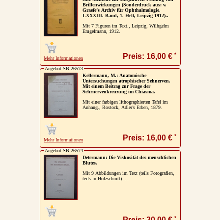
Brillenwirkungen (Sonderdruck aus: v.
Graefe’s Archiv für Ophthalmologie,
LXXXIII. Band, 1. Heft, Leipzig 1912)..
Mit 7 Figuren im Text., Leipzig, Wilhgelm
Emgelmann, 1912.
*
Preis: 16,00 €
Mehr Informationen
Angebot SB-26573
Kellermann, M.: Anatomische
Untersuchungen atrophischer Sehnerven.
Mit einem Beitrag zur Frage der
Sehrnervenkreuzung im Chiasma.
Mit einer farbigen lithographierten Tafel im
Anhang., Rostock, Adler’s Erben, 1879.
*
Preis: 16,00 €
Mehr Informationen
Angebot SB-26574
Determann: Die Viskosität des menschlichen
Blutes.
Mit 9 Abbildungen im Text (teils Fotografien,
teils in Holzschnitt). …
*
Preis: 20,00 €