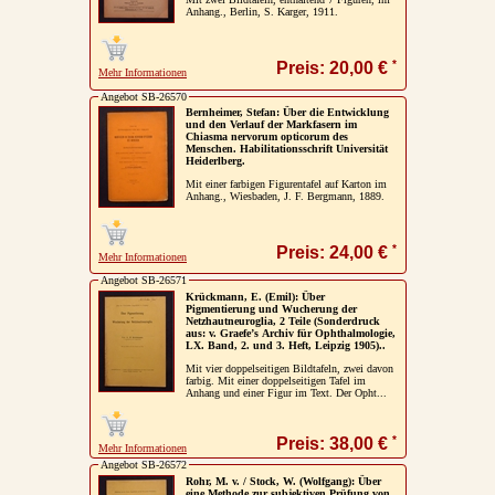
Anhang., Berlin, S. Karger, 1911.
*
Preis: 20,00 €
Mehr Informationen
Angebot SB-26570
Bernheimer, Stefan: Über die Entwicklung
und den Verlauf der Markfasern im
Chiasma nervorum opticorum des
Menschen. Habilitationsschrift Universität
Heiderlberg.
Mit einer farbigen Figurentafel auf Karton im
Anhang., Wiesbaden, J. F. Bergmann, 1889.
*
Preis: 24,00 €
Mehr Informationen
Angebot SB-26571
Krückmann, E. (Emil): Über
Pigmentierung und Wucherung der
Netzhautneuroglia, 2 Teile (Sonderdruck
aus: v. Graefe’s Archiv für Ophthalmologie,
LX. Band, 2. und 3. Heft, Leipzig 1905)..
Mit vier doppelseitigen Bildtafeln, zwei davon
farbig. Mit einer doppelseitigen Tafel im
Anhang und einer Figur im Text. Der Opht...
*
Preis: 38,00 €
Mehr Informationen
Angebot SB-26572
Rohr, M. v. / Stock, W. (Wolfgang): Über
eine Methode zur subjektiven Prüfung von