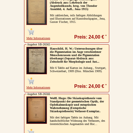
(Abdruck aus: Lehrbuch der
Augenheilkunde, hrsg. von Theodor
Axenfeld, 4. Aufl., Jena 1915)
Mit zahlreichen, teils farbigen Abbildungen
und Illustrationen auf Kunstdruckpapier., Jena,
Gustav Fischer, 1915.
*
Preis: 24,00 €
Mehr Informationen
Angebot SB-26565
Hauschild, H. W.: Untersuchungen über
die Pigmentation im Auge verschiedener
Menschenrassen und die Pigmentation
überhaupt (Separat-Abdruck aus:
Zeitschrift für Morphologie und Ant...
Mit 6 Tafeln auf Karton im Anhang., Stuttgart,
Schweizerbart, 1909 (Diss. München 1909).
*
Preis: 24,00 €
Mehr Informationen
Angebot SB-26566
Wolff, Hugo: Die Skiaskopietheorie vom
Standpunkt der geometrischen Optik, der
Ophthalmoskopie und entoptischen
Wahrnehmung (Entoptische
Skiaskopietheorie) Verfasser-Exemplar..
Mit drei farbigen Tafeln im Anhang. Mit
handschriftlicher Widmung des Verfassers, des
österreichischen Augenarztes und Hoc...