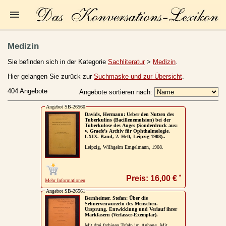
Startseite
Medizin
Zur Person
Sie befinden sich in der Kategorie
Sachliteratur
>
Medizin
.
Kleine Kulturgeschichte
Hier gelangen Sie zurück zur
Suchmaske und zur Übersicht
.
404 Angebote
Angebote sortieren nach:
Die Brockhaus Auflagen
Angebot SB-26560
Die Meyer Auflagen
Davids, Hermann: Ueber den Nutzen des
Tuberkulins (Bacillenemulsion) bei der
Tuberkulose des Auges (Sonderdruck aus:
Zu den Angeboten
v. Graefe’s Archiv für Ophthalmologie,
LXIX. Band, 2. Heft, Leipzig 1908)..
Leipzig, Wilhgelm Emgelmann, 1908.
Ankauf
Versand
*
Preis: 16,00 €
Mehr Informationen
Widerrufsbelehrung
Angebot SB-26561
Bernheimer, Stefan: Über die
Geschäftsbedingungen
Sehnervenwurzeln des Menschen.
Ursprung, Entwicklung und Verlauf ihrer
Markfasern (Verfasser-Exemplar).
Datenschutzerklärung
Mit drei farbigen Tafeln im Anhang. Mit