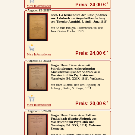
*
Preis: 24,00 €
Mehr Informationen
Angebot SB-26567
Bach, L.: Krankheiten der Linse (Abdruck
aus: Lehrbuch der Augenheilkunde, hrsg.
von Theodor Axenfeld, 5. Aufl., Jena 1919)
Mit 52 teils farbigen Illustrationen im Text.,
Jena, Gustav Fischer, 1919.
*
Preis: 24,00 €
Mehr Informationen
Angebot SB-26568
Berger, Hans: Ueber einen mit
Schreibstörungen einhergehenden
Krankheitsfall (Sonder-Abdruck aus:
Monatsschrift für Psychiatrie und
Neurologie, Bd. XXIX, 1911). Verfasser...
Mit einer Bildtafel (mit drei Figuren) im
Anhang., Berlin, S. Karger, 1911.
*
Preis: 20,00 €
Mehr Informationen
Angebot SB-26569
Berger, Hans: Ueber einen Fall von
Totalaphasie (Sonder-Abdruck aus:
Monatsschrift für Psychiatrie und
Neurologie, Bd. XXX, 1911). Verfasser-
Exemplar.
Mit zwei Bildtafeln, enthaltend 7 Figuren, im