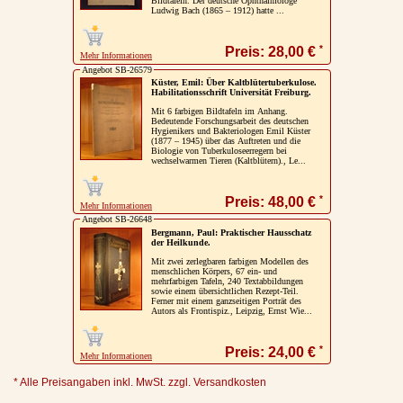
Bildtafeln. Der deutsche Ophthalmologe
Ludwig Bach (1865 – 1912) hatte ...
*
Preis: 28,00 €
Mehr Informationen
Angebot SB-26579
Küster, Emil: Über Kaltblütertuberkulose.
Habilitationsschrift Universität Freiburg.
Mit 6 farbigen Bildtafeln im Anhang.
Bedeutende Forschungsarbeit des deutschen
Hygienikers und Bakteriologen Emil Küster
(1877 – 1945) über das Auftreten und die
Biologie von Tuberkuloseerregern bei
wechselwarmen Tieren (Kaltblütern)., Le...
*
Preis: 48,00 €
Mehr Informationen
Angebot SB-26648
Bergmann, Paul: Praktischer Hausschatz
der Heilkunde.
Mit zwei zerlegbaren farbigen Modellen des
menschlichen Körpers, 67 ein- und
mehrfarbigen Tafeln, 240 Textabbildungen
sowie einem übersichtlichen Rezept-Teil.
Ferner mit einem ganzseitigen Porträt des
Autors als Frontispiz., Leipzig, Ernst Wie...
*
Preis: 24,00 €
Mehr Informationen
* Alle Preisangaben inkl. MwSt. zzgl. Versandkosten