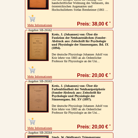
handschriftlicher Widmung des Verfassers, des
österreichischen Augenarztes und
Impressum / Kontakt
Hochschullehrers Stefan Bernheimer (1861 ...
Vertrag widerrufen
*
Preis: 38,00 €
Mehr Informationen
Ihr Warenkorb
Angebot SB-26562
Kreis, J. (Johannes) von: Über die
Funktion der Netzhautstäbchen (Sonder-
Abdruck aus: Zeitschrift für Psychologie
und Physiologie der Sinnesorgane, Bd. IX
(1894).
Der deutsche Physiologe Johannes Adolf von
Krie lehrte von 1883 an als Ordentlicher
Professor für Physiologie an der Uni...
*
Preis: 20,00 €
Mehr Informationen
Angebot SB-26563
Kreis, J. (Johannes) von: Über die
Farbenblindheit der Netzhautperipherie
(Sonder-Abdruck aus: Zeitschrift für
Psychologie und Physiologie der
Sinnesorgane, Bd. XV (1897).
Der deutsche Physiologe Johannes Adolf von
Krie lehrte von 1883 an als Ordentlicher
Professor für Physiologie an der Uni...
*
Preis: 20,00 €
Mehr Informationen
Angebot SB-26564
Stock, W. (Wolfgang): Tränenorgane