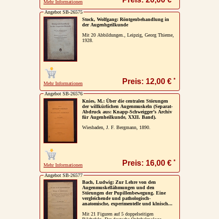
Mehr Informationen
Angebot SB-26575
Stock, Wolfgang: Röntgenbehandlung in
der Augenhgeilkunde
Mit 20 Abbildungen., Leipzig, Georg Thieme,
1928.
*
Preis: 12,00 €
Mehr Informationen
Angebot SB-26576
Knies, M.: Über die centralen Störungen
der willkürlichen Augenmuskeln (Separat-
Abdruck aus: Knapp-Schweigger’s Archiv
für Augenheilkunde, XXII. Band).
Wiesbaden, J. F. Bergmann, 1890.
*
Preis: 16,00 €
Mehr Informationen
Angebot SB-26577
Bach, Ludwig: Zur Lehre von den
Augenmuskellähmungen und den
Störungen der Pupillenbewegung. Eine
vergleichende und pathologisch-
anatomische, experimentelle und klnisch...
Mit 21 Figuren auf 5 doppelseitigen