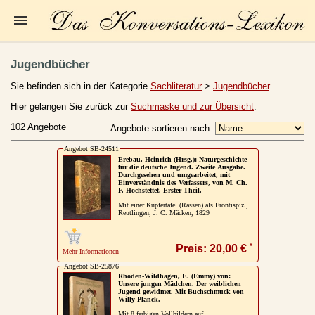
Startseite
Jugendbücher
Zur Person
Sie befinden sich in der Kategorie
Sachliteratur
>
Jugendbücher
.
Kleine Kulturgeschichte
Hier gelangen Sie zurück zur
Suchmaske und zur Übersicht
.
102 Angebote
Angebote sortieren nach:
Die Brockhaus Auflagen
Angebot SB-24511
Die Meyer Auflagen
Erebau, Heinrich (Hrsg.): Naturgeschichte
für die deutsche Jugend. Zweite Ausgabe.
Durchgesehen und umgearbeitet, mit
Zu den Angeboten
Einverständnis des Verfassers, von M. Ch.
F. Hochstettet. Erster Theil.
Mit einer Kupfertafel (Rassen) als Frontispiz.,
Ankauf
Reutlingen, J. C. Mäcken, 1829
Versand
*
Preis: 20,00 €
Mehr Informationen
Widerrufsbelehrung
Angebot SB-25876
Rhoden-Wildhagen, E. (Emmy) von:
Geschäftsbedingungen
Unsere jungen Mädchen. Der weiblichen
Jugend gewidmet. Mit Buchschmuck von
Willy Planck.
Datenschutzerklärung
Mit 8 farbigen Vollbildern auf