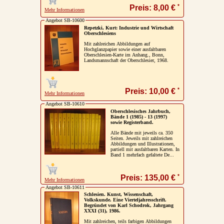
*
Preis: 8,00 €
Mehr Informationen
Angebot SB-10600
Repetzki, Kurt: Industrie und Wirtschaft
Oberschlesiens
Mit zahlreichen Abbildungen auf
Hochglanzpapier sowie einer ausfaltbaren
Oberschlesien-Karte im Anhang., Bonn,
Landsmannschaft der Oberschlesier, 1968.
*
Preis: 10,00 €
Mehr Informationen
Angebot SB-10610
Oberschlesisches Jahrbuch,
Bände 1 (1985) - 13 (1997)
sowie Registerband.
Alle Bände mit jeweils ca. 350
Seiten. Jeweils mit zahlreichen
Abbildungen und Illustrationen,
partiell mit ausfaltbaren Karten. In
Band 1 mehrfach gefaltete De...
*
Preis: 135,00 €
Mehr Informationen
Angebot SB-10611
Schlesien. Kunst, Wissenschaft,
Volkskunde. Eine Vierteljahresschrift.
Begründet von Karl Schodrok, Jahrgang
XXXI (31), 1986.
Mit zahlreichen, teils farbigen Abbildungen