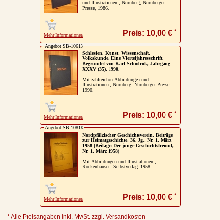
und Illustrationen., Nürnberg, Nürnberger
Presse, 1986.
*
Preis: 10,00 €
Mehr Informationen
Angebot SB-10613
Schlesien. Kunst, Wissenschaft,
Volkskunde. Eine Vierteljahresschrift.
Begründet von Karl Schodrok, Jahrgang
XXXV (35), 1990.
Mit zahlreichen Abbildungen und
Illustrationen., Nürnberg, Nürnberger Presse,
1990.
*
Preis: 10,00 €
Mehr Informationen
Angebot SB-10818
Nordpfälzischer Geschichtsverein. Beiträge
zur Heimatgeschichte, 36. Jg., Nr. 1, März
1958 (Beilage: Der junge Geschichtsfreund,
Nr. 1, März 1958)
Mit Abbildungen und Illustrationen.,
Rockenhausen, Selbstverlag, 1958.
*
Preis: 10,00 €
Mehr Informationen
* Alle Preisangaben inkl. MwSt. zzgl. Versandkosten