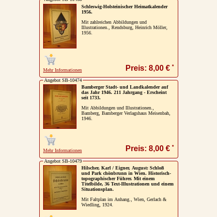
Schleswig-Holsteinischer Heimatkalender
1956.
Mit zahlreichen Abbildungen und
Illustrationen., Rendsburg, Heinrich Möller,
1956.
*
Preis: 8,00 €
Mehr Informationen
Angebot SB-10474
Bamberger Stadt- und Landkalender auf
das Jahr 1946. 211 Jahrgang - Erscheint
seit 1733.
Mit Abbildungen und Illustrationen.,
Bamberg, Bamberger Verlagshaus Meisenbah,
1946.
*
Preis: 8,00 €
Mehr Informationen
Angebot SB-10479
Hilscher, Karl / Eigner, August: Schloß
und Park chönbrunn in Wien. Historisch-
topographischer Führer. Mit einem
Titelbilde, 36 Text-Illustrationen und einem
Situationsplan.
Mit Faltplan im Anhang., Wien, Gerlach &
Wiedling, 1924.