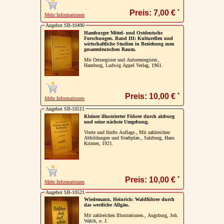
*
Preis: 7,00 €
Mehr Informationen
Angebot SB-10490
Hamburger Mittel- und Ostdeutsche
Forschungen. Band III: Kulturellen und
wirtschaftliche Studien in Beziehung zum
gesamtdeutschen Raum.
Mit Ortsregister und Autorenregister.,
Hamburg, Ludwig Appel Verlag, 1961.
*
Preis: 10,00 €
Mehr Informationen
Angebot SB-10511
Kleiner illustrierter Führer durch alzburg
und seine nächste Umgebung.
Vierte und fünfte Auflage., Mit zahlreichen
Abbildungen und Stadtplan., Salzburg, Hans
Krinner, 1921.
*
Preis: 10,00 €
Mehr Informationen
Angebot SB-10521
Wiedemann, Heinrich: Waldführer durch
das westliche Allgäu.
Mit zahlreichen Illustrationen., Augsburg, Joh.
Walch, o. J.