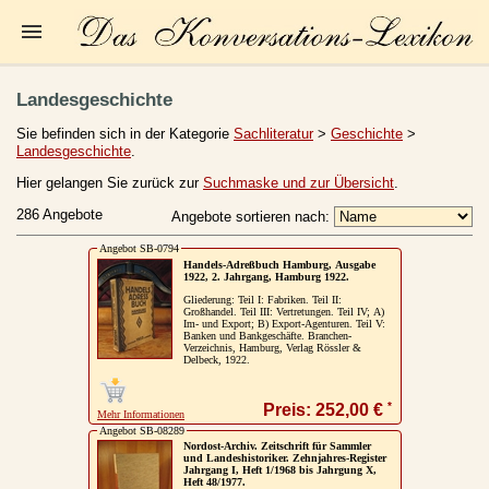
Startseite
Landesgeschichte
Zur Person
Sie befinden sich in der Kategorie
Sachliteratur
>
Geschichte
>
Landesgeschichte
.
Kleine Kulturgeschichte
Hier gelangen Sie zurück zur
Suchmaske und zur Übersicht
.
Die Brockhaus Auflagen
286 Angebote
Angebote sortieren nach:
Die Meyer Auflagen
Angebot SB-0794
Handels-Adreßbuch Hamburg, Ausgabe
1922, 2. Jahrgang, Hamburg 1922.
Zu den Angeboten
Gliederung: Teil I: Fabriken. Teil II:
Großhandel. Teil III: Vertretungen. Teil IV; A)
Ankauf
Im- und Export; B) Export-Agenturen. Teil V:
Banken und Bankgeschäfte. Branchen-
Verzeichnis, Hamburg, Verlag Rössler &
Versand
Delbeck, 1922.
Widerrufsbelehrung
*
Preis: 252,00 €
Mehr Informationen
Angebot SB-08289
Geschäftsbedingungen
Nordost-Archiv. Zeitschrift für Sammler
und Landeshistoriker. Zehnjahres-Register
Jahrgang I, Heft 1/1968 bis Jahrgung X,
Datenschutzerklärung
Heft 48/1977.