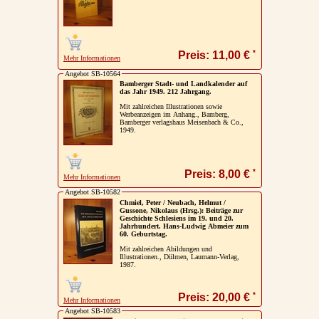
*
Preis: 11,00 €
Mehr Informationen
Angebot SB-10564
Bamberger Stadt- und Landkalender auf
das Jahr 1949. 212 Jahrgang.
Mit zahlreichen Illustrationen sowie
Werbeanzeigen im Anhang., Bamberg,
Bamberger verlagshaus Meisenbach & Co.,
1949.
*
Preis: 8,00 €
Mehr Informationen
Angebot SB-10582
Chmiel, Peter / Neubach, Helmut /
Gussone, Nikolaus (Hrsg.): Beiträge zur
Geschichte Schlesiens im 19. und 20.
Jahrhundert. Hans-Ludwig Abmeier zum
60. Geburtstag.
Mit zahlreichen Abildungen und
Illustrationen., Dülmen, Laumann-Verlag,
1987.
*
Preis: 20,00 €
Mehr Informationen
Angebot SB-10583