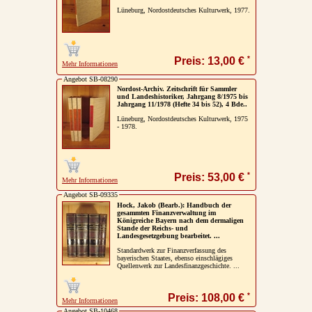
Lüneburg, Nordostdeutsches Kulturwerk, 1977.
Impressum / Kontakt
Vertrag widerrufen
*
Preis: 13,00 €
Mehr Informationen
Ihr Warenkorb
Angebot SB-08290
Nordost-Archiv. Zeitschrift für Sammler
und Landeshistoriker, Jahrgang 8/1975 bis
Jahrgang 11/1978 (Hefte 34 bis 52), 4 Bde..
Lüneburg, Nordostdeutsches Kulturwerk, 1975
- 1978.
*
Preis: 53,00 €
Mehr Informationen
Angebot SB-09335
Hock, Jakob (Bearb.): Handbuch der
gesammten Finanzverwaltung im
Königreiche Bayern nach dem dermaligen
Stande der Reichs- und
Landesgesetzgebung bearbeitet. ...
Standardwerk zur Finanzverfassung des
bayerischen Staates, ebenso einschlägiges
Quellenwerk zur Landesfinanzgeschichte. ...
*
Preis: 108,00 €
Mehr Informationen
Angebot SB-10468