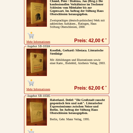
Chmiel, Peter / Drabina, Jan (Hrsg.): Die
konfessionellen Verhältnisse im Teschener
Schlesien vom Mittelalter bis zur
Gegenwart. Im Auftrag der Stiftung Haus
Oberschlesien herausgegeben.
Zweisprachiges (deutsch-polnisches) Werk mit
zahlreichen Aufsätzen., Ratingen, Haus
Stiftung Oberschlesien, 2000.
*
Preis: 42,00 €
Mehr Informationen
Angebot SB-10584
Kosellek, Gerhard: Silesiaca. Literarische
Streifzüge
Mit Abbildungen und Illustrationen sowie
einer Karte., Bielefeld, Aisthesis Verlag, 2003.
*
Preis: 62,00 €
Mehr Informationen
Angebot SB-10585
Haberland, Detlef: "Die Großstadt rauscht
gespentisch fern und nah". Literarischer
Expressionismus zwischen Neisse und
Berlin. Im Auftrag der Stiftung Haus
Oberschlesien herausgegeben.
Berlin, Gebr. Mann Verlag, 1995.