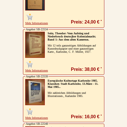
*
Preis: 24,00 €
Mehr Informationen
Angebot SB-22534
Seitz, Theodor: Vom Aufstieg und
Niederbruch deutscjher Kolonialmacht.
Band 1: Aus dem alten Kamerun.
Mit 12 teils ganzseitigen Abbildungen auf
Kunstdruckpapier und einer ganzseitigen
Karte., Karlsruhe, C. F. Müller, 1927.
*
Preis: 38,00 €
Mehr Informationen
Angebot SB-22539
Europäische Kulturtage Karlsruhe 1985.
Klassiker. Stadt Karlsruhe, 13.März - 11.
Mai 1985..
Mit zahlreichen Abbildungen und
Illustrationen., Karlaruhe 1985.
*
Preis: 16,00 €
Mehr Informationen
Angebot SB-22548