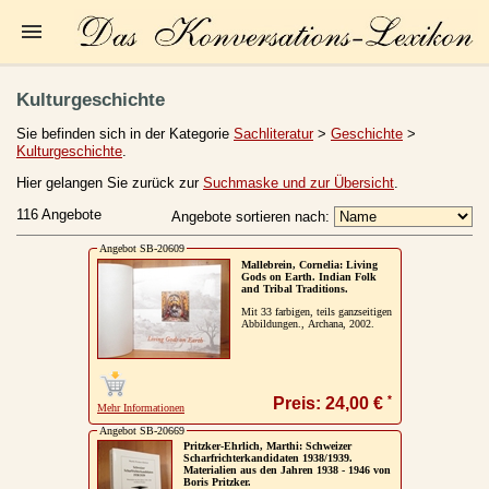
Startseite
Kulturgeschichte
Zur Person
Sie befinden sich in der Kategorie
Sachliteratur
>
Geschichte
>
Kulturgeschichte
.
Kleine Kulturgeschichte
Hier gelangen Sie zurück zur
Suchmaske und zur Übersicht
.
Die Brockhaus Auflagen
116 Angebote
Angebote sortieren nach:
Die Meyer Auflagen
Angebot SB-20609
Mallebrein, Cornelia: Living
Gods on Earth. Indian Folk
Zu den Angeboten
and Tribal Traditions.
Mit 33 farbigen, teils ganzseitigen
Ankauf
Abbildungen., Archana, 2002.
Versand
Widerrufsbelehrung
*
Preis: 24,00 €
Mehr Informationen
Angebot SB-20669
Geschäftsbedingungen
Pritzker-Ehrlich, Marthi: Schweizer
Scharfrichterkandidaten 1938/1939.
Materialien aus den Jahren 1938 - 1946 von
Datenschutzerklärung
Boris Pritzker.