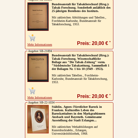
Bundesanstalt für Tabakforschunf (Hrsg.):
Tabak-Forschung. Sonderheft anläßlich des
25-jährigen Bestehens des Instituts.
Mit zahlreichen Abbildungen und Tabellen.,
Forchheim-Karlsruhe, Bundesanstalt für
Tabakforschung, 1953.
*
Preis: 20,00 €
Mehr Informationen
Angebot SB-21894
Bundesanstalt für Tabakforschunf (Hrsg.):
Tabak-Forschung. Wissenschaftliche
Beilage aus "Die Tabak-Zeitung" vorm.
"Süddeutsche Tabakzeitung, Sammelheft 1
der Beilagen Nr. 1 bis 10 (1949 - 1953).
Mit zahlreichen Tabellen., Forchheim-
Karlsruhe, Bundesanstalt für Tabakforschung,
1953.
*
Preis: 20,00 €
Mehr Informationen
Angebot SB-22-1034
Stählin, Agnes: Fürstlicher Barock in
Franken. Kulturelles Leben des
Barockzeitalters in den Markgraftümern
Ansbach und Bayreuth. Gemeinsame
Ausstellung der Stadt Erlangen...
Mit zahlreichen Werkabbildungen auf
Kunstdrucktafeln., Erlangen,
Universitätsbibliothek, 1968.