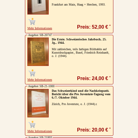
Frankfurt am Main, Haag + Herchen, 1993.
Impressum / Kontakt
Vertrag widerrufen
*
Preis: 52,00 €
Mehr Informationen
Ihr Warenkorb
Angebot SB-20747
Die Ernte. Schweizerisches Jahrbuch, 25.
Jg., 1944.
Mit zahlreichen, teils farbigen Bildtafeln auf
Kunstdruckpapier., Basel, Friedrich Reinhardt,
o. J. (1944).
*
Preis: 24,00 €
Mehr Informationen
Angebot SB-21-1000
Das Schweizerkind und die Nachkriegszeit.
Bericht über die Pro Juventute-Tagung vom
6./7. Oktober 1944.
Zürich, Pro Juventute, o. J. (1944).r.
*
Preis: 20,00 €
Mehr Informationen
Angebot SB-21893