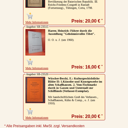
Bevölkerung der Batavischen Republik. III.
Reichs-Friedens-Congreß in Rastadt
(Fortsetzung)., Tübingen, Cotta, 1798.
*
Preis: 20,00 €
Mehr Informationen
Angebot SB-23515
Harrer, Heinrich: Führer durch die
Ausstellung "Geheimnisvolles Tibet".
O. O. u. J. (um 1960).
*
Preis: 16,00 €
Mehr Informationen
Angebot SB-23520
Wüscher-Becchi, E.: Kulturgeschichtliche
Bilder II: 1.Künstler und Kunstgewerbe im
alten Schaffhausen. 2. Vom Fischmarkt
durch in Gassen und Unterstadt zur
Schifflände (Verfasser-Exemplar).
Mit handschriftlichem Gruß des Verfassers.,
Schaffhausen, Kühn & Comp., o. J. (um
1910).
*
Preis: 20,00 €
Mehr Informationen
* Alle Preisangaben inkl. MwSt. zzgl. Versandkosten