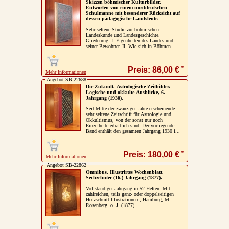
Skizzen böhmischer Kulturbilder.
Entworfen von einem norddeutschen
Schulmanne mit besonderer Rücksicht auf
dessen pädagogische Landsleute.
Sehr seltene Studie zur böhmischen
Landeskunde und Landesgeschichte.
Gliederung: I. Eigenheiten des Landes und
seiner Bewohner. II. Wie sich in Böhmen...
*
Preis: 86,00 €
Mehr Informationen
Angebot SB-22688
Die Zukunft. Astrologische Zeitbilder.
Logische und okkulte Ausblicke, 6.
Jahrgang (1930).
Seit Mitte der zwanziger Jahre erscheinende
sehr seltene Zeitschrift für Astrologie und
Okkultismus, von der sonst nur noch
Einzelhefte erhältlich sind. Der vorliegende
Band enthält den gesamten Jahrgang 1930 i...
*
Preis: 180,00 €
Mehr Informationen
Angebot SB-22862
Omnibus. Illustrirtes Wochenblatt.
Sechzehnter (16.) Jahrgang (1877).
Vollständiger Jahrgang in 52 Heften. Mit
zahlreichen, teils ganz- oder doppelseitigen
Holzschnitt-Illustrationen., Hamburg, M.
Rosenberg, o. J. (1877)