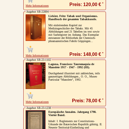
*
Preis: 120,00 €
Mehr Informationen
Angebot SB-22894
Lickint, Fritz: Tabak und Organismus.
Handbuch der gesamten Tabakkunde.
Mit einleitendem Kapitel zur
Medizingeschichte des Tabaks. Mit 45
Abbildungen und 21 Tabellen im text sowie
mit Sachregister im Anhang. Das Exemplar
entstammt der Bibliothek der Chemisch-
phramazeutischen Fabrik Göppingen...
*
Preis: 148,00 €
Mehr Informationen
Angebot SB-23-1102
Laguna, Francisco: Tauromaquia de
Manolete 1917 - 1947 - 1992 (III).
Durchgehend illustriert mit zahlreichen, teils
ganzseitigen Abbildungen., O. O., Museo
Particular "Manolete", 1992.
*
Preis: 78,00 €
Mehr Informationen
Angebot SB-23-1238
Europäische Annalen. Jahrgang 1798.
Vierter Band.
Inhalt: I. Reglements zur Constitutions-
Urkunde der Batavischen Republik grhörig. II.
Neueste Territorial-Eintheilung und