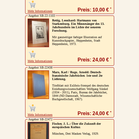
*
Preis: 10,00 €
Mehr Informationen
Angebot SB-22-1103
Rettig, Leonhard: Hartmann von
Starkenburg. Ein Minnesänger des 13.
Jahrhunderts im Lichte der neueren
Forschung.
Mit ganzseitiger farbiger Illustration auf
Kunstdruckpapier., Heppenheim, Stadt
Heppenheim, 1973.
*
Preis: 24,00 €
Mehr Informationen
Angebot SB-22438
Marx, Karl / Ruge, Arnold: Deutsch-
französische Jahrbücher. 1ste und 2te
Lieferung.
Titelblatt mit Exlibris-Stempel des deutschen
Erziehungswissenschaftlers Wolfgang Sünkel
(1934 - 2011), Paris, Bureau der Jahrbücher,
1844 (ND Darmstadt, Wissenschaftliche
Buchgesellschaft, 1967).
*
Preis: 24,00 €
Mehr Informationen
Angebot SB-22472
Fischer, J. L.: Über die Zukunft der
europäischen Kultur.
München, Drei Masken Verlag, 1929.