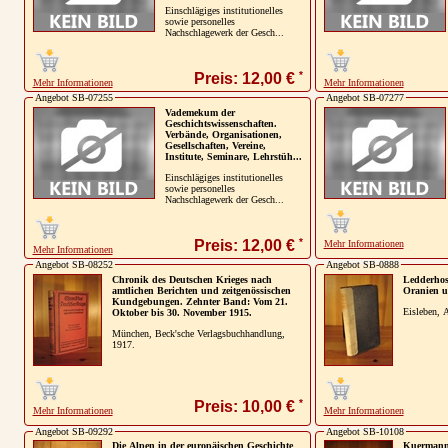
Einschlägiges institutionelles
sowie personelles
Nachschlagewerk der Gesch...
*
Preis: 12,00 €
Mehr Informationen
Mehr Informationen
Angebot SB-07255
Angebot SB-07277
Vademekum der
Geschichtswissenschaften.
Verbände, Organisationen,
Gesellschaften, Vereine,
Institute, Seminare, Lehrstüh...
Einschlägiges institutionelles
sowie personelles
Nachschlagewerk der Gesch...
*
Preis: 12,00 €
Mehr Informationen
Mehr Informationen
Angebot SB-08252
Angebot SB-0888
Chronik des Deutschen Krieges nach
Ledderhos
amtlichen Berichten und zeitgenössischen
Oranien u
Kundgebungen. Zehnter Band: Vom 21.
Eisleben, 
Oktober bis 30. November 1915.
München, Beck'sche Verlagsbuchhandlung,
1917.
*
Preis: 10,00 €
Mehr Informationen
Mehr Informationen
Angebot SB-09292
Angebot SB-10108
Die Alpen in der europäischen Geschichte
Kuermann,