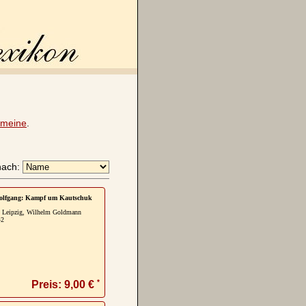
emeine
.
nach:
olfgang: Kampf um Kautschuk
, Leipzig, Wilhelm Goldmann
42
*
Preis: 9,00 €