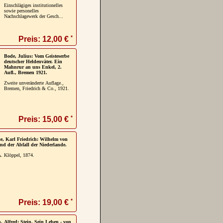
Einschlägiges institutionelles
sowie personelles
Nachschlagewerk der Gesch...
*
Preis: 12,00 €
Bode, Julius: Vom Geisteserbe
deutscher Heldenväter. Ein
Mahnrur an uns Enkel, 2.
Aufl., Bremen 1921.
Zweite unveränderte Auflage.,
Bremen, Friedrich & Co., 1921.
*
Preis: 15,00 €
e, Karl Friedrich: Wilhelm von
nd der Abfall der Niederlande.
A. Klöppel, 1874.
*
Preis: 19,00 €
 Alfred: Stein. Sein Leben - von