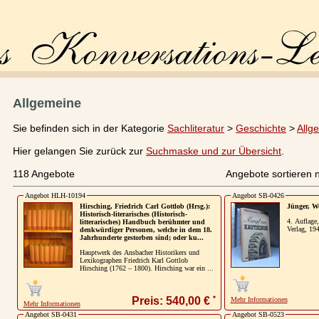
Allgemeine
Sie befinden sich in der Kategorie
Sachliteratur
>
Geschichte
>
Allg
Hier gelangen Sie zurück zur
Suchmaske und zur Übersicht
.
118 Angebote
Angebote sortieren 
Angebot HLH-10194
Angebot SB-0426
Hirsching, Friedrich Carl Gottlob (Hrsg.):
Jünger, W
Historisch-literarisches (Historisch-
4. Auflage
litterarisches) Handbuch berühmter und
Verlag, 19
denkwürdiger Personen, welche in dem 18.
Jahrhunderte gestorben sind; oder ku...
Hauptwerk des Ansbacher Historikers und
Lexikographen Friedrich Karl Gottlob
Hirsching (1762 – 1800). Hirsching war ein ...
*
Preis: 540,00 €
Mehr Informationen
Mehr Informationen
Angebot SB-0431
Angebot SB-0523