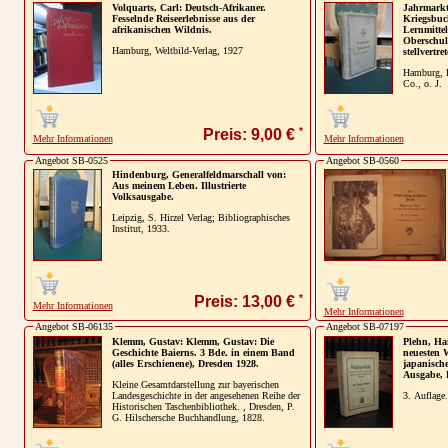
Volquarts, Carl: Deutsch-Afrikaner.
Jahrmarkt
Fesselnde Reiseerlebnisse aus der
Kriegsbuc
afrikanischen Wildnis.
Lernmitte
Oberschul
Hamburg, Weltbild-Verlag, 1927
stellvertr
Hamburg, D
Co., o. J.
*
Preis: 9,00 €
Mehr Informationen
Mehr Informationen
Angebot SB-0525
Angebot SB-0560
Hindenburg, Generalfeldmarschall von:
Aus meinem Leben. Illustrierte
Volksausgabe.
Leipzig, S. Hirzel Verlag; Bibliographisches
Institut, 1933.
*
Preis: 13,00 €
Mehr Informationen
Mehr Informationen
Angebot SB-06135
Angebot SB-07197
Klemm, Gustav: Klemm, Gustav: Die
Plehn, Han
Geschichte Baierns. 3 Bde. in einem Band
neuesten W
(alles Erschienene), Dresden 1928.
japanische
Ausgabe, 
Kleine Gesamtdarstellung zur bayerischen
Landesgeschichte in der angesehenen Reihe der
3. Auflage.
Historischen Taschenbibliothek. , Dresden, P.
G. Hilschersche Buchhandlung, 1828.