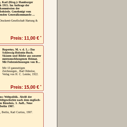
, Karl (Hrsg.): Hamburger
h 1915. Im Auftrage der
lkommission der
behörde. Genehmigt vom
etenden Generalkommando ...
ruckerei-Gesellschaft Hartung &
*
Preis: 11,00 €
Rupertus, M. v. d. L.: Das
Schleswig-Holstein-Buch.
Skizzen und Bilder aus unserer
meerumschlungenen Heimat.
Mit Federzeichnungen von B...
Mit 13 ganzseitigen
Zeichnungen., Bad Oldesloe,
Verlag von H. C. Lemke, 1922.
*
Preis: 15,00 €
s: Weltpolitik. Abriß der
eltgeschichte nach dem englisch-
n Bündnis, 3. Aufl., Neue
Berlin 1907.
, Berlin, Karl Curtius, 1907.