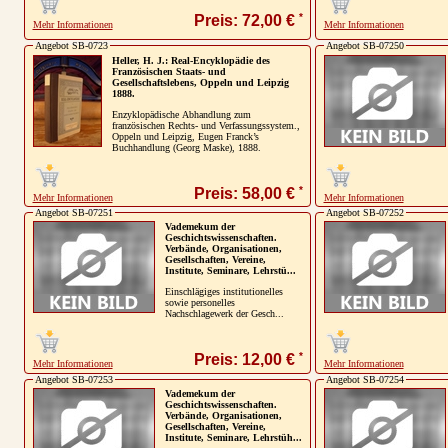
*
Preis: 72,00 €
Mehr Informationen
Mehr Informationen
Angebot SB-0723
Angebot SB-07250
Heller, H. J.: Real-Encyklopädie des
Französischen Staats- und
Gesellschaftslebens, Oppeln und Leipzig
1888.
Enzyklopädische Abhandlung zum
französischen Rechts- und Verfassungssystem.,
Oppeln und Leipzig, Eugen Franck’s
Buchhandlung (Georg Maske), 1888.
*
Preis: 58,00 €
Mehr Informationen
Mehr Informationen
Angebot SB-07251
Angebot SB-07252
Vademekum der
Geschichtswissenschaften.
Verbände, Organisationen,
Gesellschaften, Vereine,
Institute, Seminare, Lehrstü...
Einschlägiges institutionelles
sowie personelles
Nachschlagewerk der Gesch...
*
Preis: 12,00 €
Mehr Informationen
Mehr Informationen
Angebot SB-07253
Angebot SB-07254
Vademekum der
Geschichtswissenschaften.
Verbände, Organisationen,
Gesellschaften, Vereine,
Institute, Seminare, Lehrstüh...