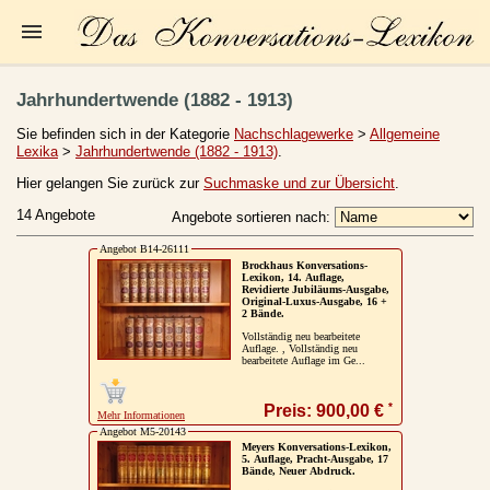
Startseite
Jahrhundertwende (1882 - 1913)
Zur Person
Sie befinden sich in der Kategorie
Nachschlagewerke
>
Allgemeine
Lexika
>
Jahrhundertwende (1882 - 1913)
.
Kleine Kulturgeschichte
Hier gelangen Sie zurück zur
Suchmaske und zur Übersicht
.
Die Brockhaus Auflagen
14 Angebote
Angebote sortieren nach:
Die Meyer Auflagen
Angebot B14-26111
Brockhaus Konversations-
Lexikon, 14. Auflage,
Zu den Angeboten
Revidierte Jubiläums-Ausgabe,
Original-Luxus-Ausgabe, 16 +
2 Bände.
Ankauf
Vollständig neu bearbeitete
Auflage. , Vollständig neu
Versand
bearbeitete Auflage im Ge...
Widerrufsbelehrung
*
Preis: 900,00 €
Mehr Informationen
Angebot M5-20143
Geschäftsbedingungen
Meyers Konversations-Lexikon,
5. Auflage, Pracht-Ausgabe, 17
Bände, Neuer Abdruck.
Datenschutzerklärung