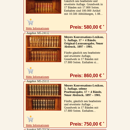
Gänzlich neu bearbeitete und
erweiterte Auflage. Grundwerk in
Impressum / Kontakt
17 Bänden mit 17.800 Seiten.
Enthalten sind 100.000 Artikel
mit 10.500 Abbildungen, 1.08...
Vertrag widerrufen
*
Preis: 580,00 €
Ihr Warenkorb
Mehr Informationen
Angebot M5-24112
Meyers Konversations-Lexikon,
5. Auflage, 17 + 4 Bände,
Original-Luxusausgabe, Neuer
Abdruck, 1897 – 1901.
Fünfte gänzlich neu bearbeitete
und erweiterte Auflage,
Grundwerk in 17 Bänden mit
17.800 Seiten. Enthalten si...
*
Preis: 860,00 €
Mehr Informationen
Angebot M5-25111
Meyers Konversations-Lexikon,
5. Auflage, seltene
Prachtausgabe, 17 + 4 Bände,
Neuer Abdruck, 1897 – 1901.
Fünfte, gänzlich neu bearbeitete
und erweiterte Auflage. ,
Grundwerk in 17 Bänden mit
17.800 Seiten. Enthalten...
*
Preis: 750,00 €
Mehr Informationen
Angebot M5-25124