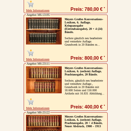
*
Preis: 780,00 €
Mehr Informationen
Angebot M6-13195
Meyers Großes Konversations-
Lexikon, 6. Auflage,
Kriegsausgabe
(Eierstabausgabe), 20 + 4 (24)
Bände.
Sechste gänzlich neu bearbeitete
und vermehrte Auflage.
Grundwerk in 20 Bänden m...
*
Preis: 800,00 €
Mehr Informationen
Angebot M6-23111
Meyers Großes Konversations-
Lexikon, 6. (sechste) Auflage,
Prachtausgabe, 20 Bände.
Sechste, gänzlich neu bearbeitete
und vermehrte Auflage.,
Grundwerk in 20 Bänden mit
18.600 Seiten und 150.000
Artikeln mit 16.831 Abbildung...
*
Preis: 400,00 €
Mehr Informationen
Angebot M6-25122
Meyers Großes Konversations-
Lexikon, 6. (sechste) Auflage,
Prachtausgabe, 20 + 4 Bände,
Neuer Abdruck, 1908 – 1913