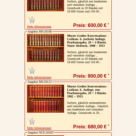
Sechste, gänzlich neu bearbeitete
und vermehrte Auflage. ,
Grundwerk in 20 Bänden mit
18.600 Seiten und 150.00...
*
Preis: 600,00 €
Mehr Informationen
Angebot M6-26108
Meyers Großes Konversations-
Lexikon, 6. (sechste) Auflage,
Prachtausgabe, 20 + 4 Bände,
Neuer Abdruck, 1908 – 1913
Sechste, gänzlich neu bearbeitete
und vermehrte Auflage. ,
Grundwerk in 20 Bänden mit
18.600 Seiten und 150.00...
*
Preis: 900,00 €
Mehr Informationen
Angebot M6-26112
Meyers Großes Konversations-
Lexikon, 6. Auflage, rote
Prachtausgabe, 20 + 3 Bände,
1902 – 1913.
Sechste, gänzlich neubearbeitete
und vermehrte Auflage., Gänzlich
neu bearbeitete und vermehrte
Auflage. Grundwerk in 20...
*
Preis: 680,00 €
Mehr Informationen
Angebot NCE-20102